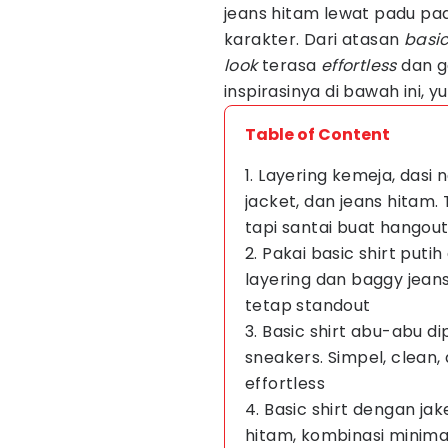
jeans hitam lewat padu pa
karakter. Dari atasan
basi
look
terasa
effortless
dan g
inspirasinya di bawah ini, yu
Table of Content
1. Layering kemeja, dasi 
jacket, dan jeans hitam.
tapi santai buat hangou
2. Pakai basic shirt puti
layering dan baggy jeans
tetap standout
3. Basic shirt abu-abu di
sneakers. Simpel, clean
effortless
4. Basic shirt dengan j
hitam, kombinasi minima