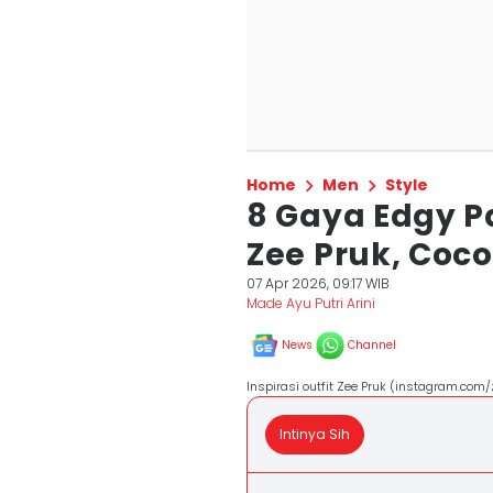
Home
Men
Style
8 Gaya Edgy P
Zee Pruk, Coc
07 Apr 2026, 09:17 WIB
Made Ayu Putri Arini
News
Channel
Inspirasi outfit Zee Pruk (instagram.com
Intinya Sih