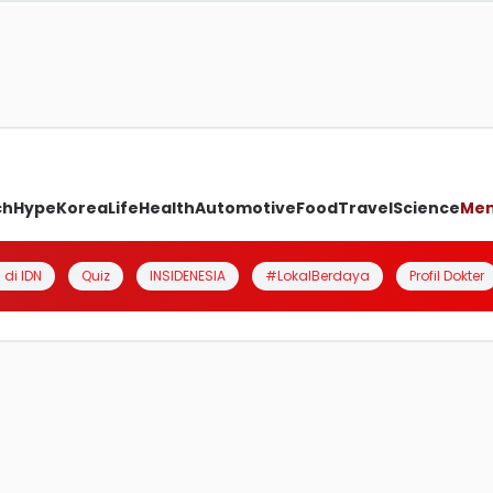
ch
Hype
Korea
Life
Health
Automotive
Food
Travel
Science
Me
 di IDN
Quiz
INSIDENESIA
#LokalBerdaya
Profil Dokter