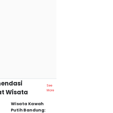
endasi
See
t Wisata
More
Wisata Kawah
Putih Bandung: