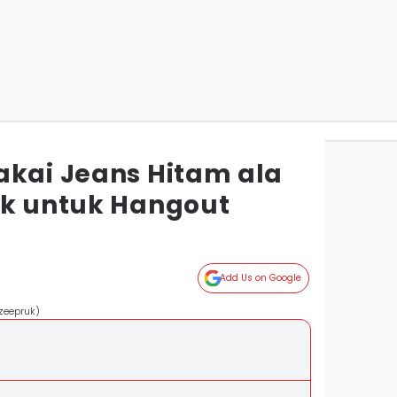
akai Jeans Hitam ala
ok untuk Hangout
Add Us on Google
/zeepruk)