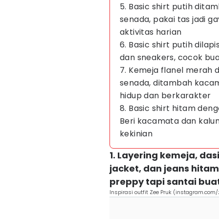
5. Basic shirt putih dita
senada, pakai tas jadi g
aktivitas harian
6. Basic shirt putih dilap
dan sneakers, cocok bua
7. Kemeja flanel merah 
senada, ditambah kacama
hidup dan berkarakter
8. Basic shirt hitam den
Beri kacamata dan kalung
kekinian
1. Layering kemeja, das
jacket, dan jeans hitam
preppy tapi santai bua
Inspirasi outfit Zee Pruk (instagram.com