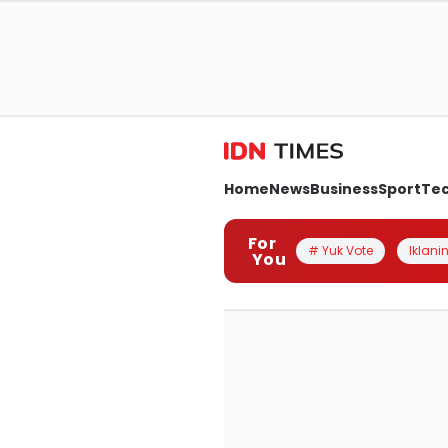
Home
News
Business
Sport
Te
For
# Yuk Vote
Iklanin
You