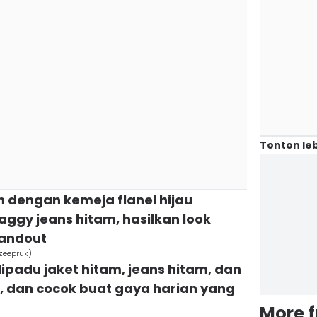
Tonton leb
tih dengan kemeja flanel hijau
aggy jeans hitam, hasilkan look
tandout
/zeepruk)
dipadu jaket hitam, jeans hitam, dan
n, dan cocok buat gaya harian yang
More 