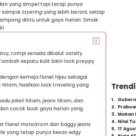
dan yang simpel tapi tetap punya
c
sampai
layering
yang lebih berani, setiap
ampang ditiru untuk gaya harian. Simak
k!
navy, rompi senada dibalut varsity
 Tambah sepatu kulit bikin look preppy
t
h dengan kemeja flanel hijau sebagai
 hitam, hasilkan look traveling yang
Trendi
1
.
Gubern
padu jaket hitam, jeans hitam, dan
2
.
Prabow
, dan cocok buat gaya harian yang
3
.
Makan B
4
.
Nilai T
aket flanel monokrom dan baggy jeans
5
.
17 Agus
lis yang tetap punya kesan edgy