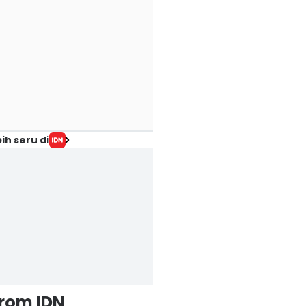
ih seru di
from IDN