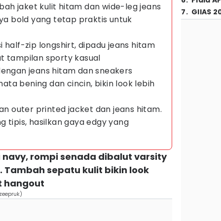
6
.
Piala A
mbah jaket kulit hitam dan wide-leg jeans
7
.
GIIAS 2
aya bold yang tetap praktis untuk
isi half-zip longshirt, dipadu jeans hitam
t tampilan sporty kasual
dengan jeans hitam dan sneakers
ta bening dan cincin, bikin look lebih
gan outer printed jacket dan jeans hitam.
 tipis, hasilkan gaya edgy yang
i navy, rompi senada dibalut varsity
. Tambah sepatu kulit bikin look
t hangout
/zeepruk)