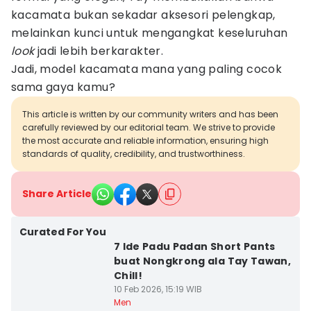
kacamata bukan sekadar aksesori pelengkap,
melainkan kunci untuk mengangkat keseluruhan
look
jadi lebih berkarakter.
Jadi, model kacamata mana yang paling cocok
sama gaya kamu?
This article is written by our community writers and has been
carefully reviewed by our editorial team. We strive to provide
the most accurate and reliable information, ensuring high
standards of quality, credibility, and trustworthiness.
Share Article
Curated For You
7 Ide Padu Padan Short Pants
buat Nongkrong ala Tay Tawan,
Chill!
10 Feb 2026, 15:19 WIB
Men