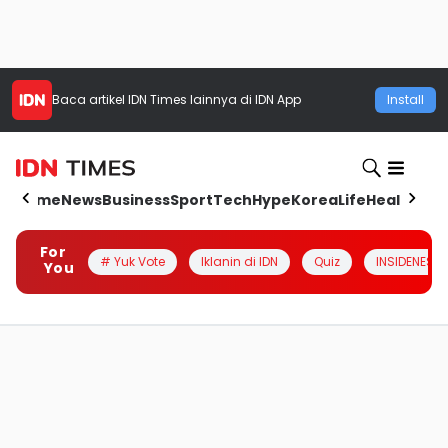
Baca artikel
IDN Times
lainnya di IDN App
Install
Home
News
Business
Sport
Tech
Hype
Korea
Life
Health
Aut
For
# Yuk Vote
Iklanin di IDN
Quiz
INSIDENESIA
You