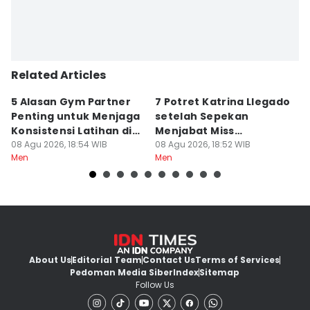
Related Articles
5 Alasan Gym Partner
7 Potret Katrina Llegado
7
Penting untuk Menjaga
setelah Sepekan
A
Konsistensi Latihan di
Menjabat Miss
M
Gym
08 Agu 2026, 18:54 WIB
Supranational 2026
08 Agu 2026, 18:52 WIB
08
Men
Men
M
About Us
Editorial Team
Contact Us
Terms of Services
Pedoman Media Siber
Index
Sitemap
Follow Us