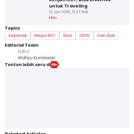
untuk Traveling
13 Jan 2025, 13:07 WIB
Men
Topics
Inspire Me
Renjun NCT
Style
OOTD
men style
Editorial Team
Editor
Wahyu Kurniawan
Tonton lebih seru di