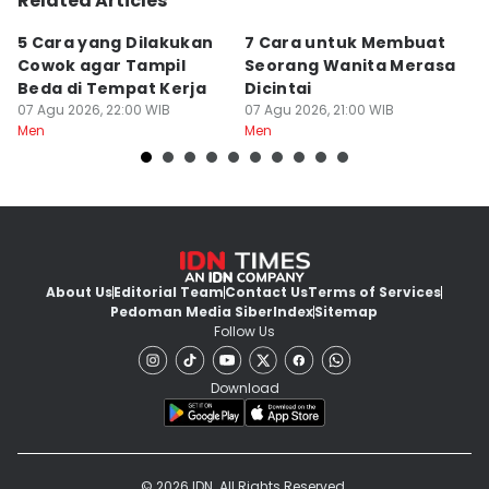
Related Articles
5 Cara yang Dilakukan
7 Cara untuk Membuat
7
Cowok agar Tampil
Seorang Wanita Merasa
Y
Beda di Tempat Kerja
Dicintai
B
07 Agu 2026, 22:00 WIB
07 Agu 2026, 21:00 WIB
07
Men
Men
M
About Us
Editorial Team
Contact Us
Terms of Services
Pedoman Media Siber
Index
Sitemap
Follow Us
Download
© 2026 IDN. All Rights Reserved.