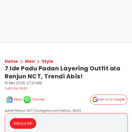
Home
Men
Style
7 Ide Padu Padan Layering Outfit ala
Renjun NCT, Trendi Abis!
15 Mei 2026, 07:21 WIB
Lukman Rizki
News
Channel
Add Us on Google
potret Renjun NCT (instagram.com/yellow_3to3)
Intinya Sih