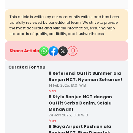
This article is written by our community writers and has been
carefully reviewed by our editorial team. We strive to provide
the most accurate and reliable information, ensuring high
standards of quality, credibility, and trustworthiness.
Share Article
Curated For You
8 Referensi Outfit Summer ala
Renjun NCT, Nyaman Seharian!
14 Feb 2025, 13:01 WIB
Men
9 Style Renjun NCT dengan
Outfit Serba Denim, Selalu
Menawan!
24 Jan 2025, 13:01 WIB
Men
8 Gaya Airport Fashion ala
Renjun NCT, Bisa Disontek