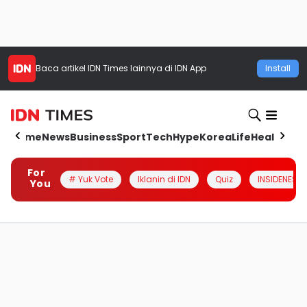
Baca artikel
IDN Times
lainnya di IDN App
Install
Home
News
Business
Sport
Tech
Hype
Korea
Life
Health
Aut
For
# Yuk Vote
Iklanin di IDN
Quiz
INSIDENESIA
You