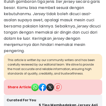
Itulah gambaran tiga jenis
tier jersey
secara garis
besar. Kamu bisa membeli sesuai dengan
kebutuhanmu.
Jersey
tidak boleh dicuci asal-
asalan supaya awet, apalagi masuk mesin cuci
bersama pakaian lainnya. Sebaiknya,
jersey
dicuci
tangan dengan memakai air dingin dan cuci dari
dalam ke luar. Keringkan
jersey
dengan
menjemurnya dan hindari memakai mesin
pengering.
This article is written by our community writers and has been
carefully reviewed by our editorial team. We strive to provide
the most accurate and reliable information, ensuring high
standards of quality, credibility, and trustworthiness.
Share Article
Curated For You
5 Tips Membedakan Jersey Asli