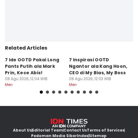
Related Articles
7 Ide OOTD Pakai Long
7 Inspirasi OOTD
5
Pants Putih ala Mark
Ngantor ala Kang Hoon,
B
Prin, Kece Abis!
CEO di My Bias, My Boss
u
08 Agu 2026, 12:04 WIB
08 Agu 2026, 12:03 WIB
08
Men
Men
M
About Us
Editorial Team
Contact Us
Terms of Services
Pedoman Media Siber
Index
Sitemap