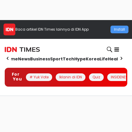
Baca artikel
IDN Times
lainnya di IDN App
Install
Home
News
Business
Sport
Tech
Hype
Korea
Life
Health
Aut
For
# Yuk Vote
Iklanin di IDN
Quiz
INSIDENESIA
You