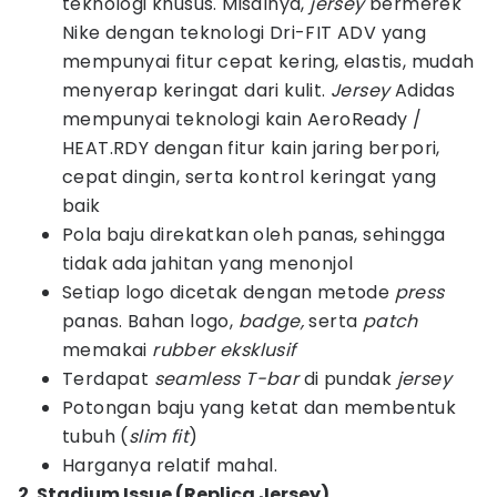
teknologi khusus. Misalnya,
jersey
bermerek
Nike dengan teknologi Dri-FIT ADV yang
mempunyai fitur cepat kering, elastis, mudah
menyerap keringat dari kulit.
Jersey
Adidas
mempunyai teknologi kain AeroReady /
HEAT.RDY dengan fitur kain jaring berpori,
cepat dingin, serta kontrol keringat yang
baik
Pola baju direkatkan oleh panas, sehingga
tidak ada jahitan yang menonjol
Setiap logo dicetak dengan metode
press
panas. Bahan logo,
badge,
serta
patch
memakai
rubber eksklusif
Terdapat
seamless T-bar
di pundak
jersey
Potongan baju yang ketat dan membentuk
tubuh (
slim fit
)
Harganya relatif mahal.
2. Stadium Issue (Replica Jersey)