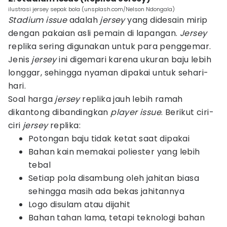
ilustrasi jersey sepak bola (unsplash.com/Nelson Ndongala)
Stadium issue
adalah
jersey
yang didesain mirip
dengan pakaian asli pemain di lapangan.
Jersey
replika sering digunakan untuk para penggemar.
Jenis
jersey
ini digemari karena ukuran baju lebih
longgar, sehingga nyaman dipakai untuk sehari-
hari.
Soal harga
jersey
replika jauh lebih ramah
dikantong dibandingkan
player issue
. Berikut ciri-
ciri
jersey
replika:
Potongan baju tidak ketat saat dipakai
Bahan kain memakai poliester yang lebih
tebal
Setiap pola disambung oleh jahitan biasa
sehingga masih ada bekas jahitannya
Logo disulam atau dijahit
Bahan tahan lama, tetapi teknologi bahan