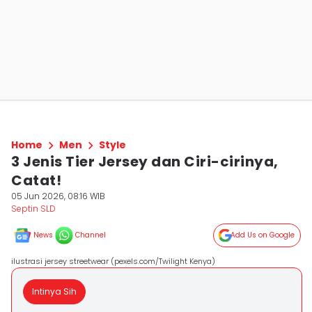
Home
Men
Style
3 Jenis Tier Jersey dan Ciri-cirinya,
Catat!
05 Jun 2026, 08:16 WIB
Septin SLD
News
Channel
Add Us on Google
ilustrasi jersey streetwear (pexels.com/Twilight Kenya)
Intinya Sih