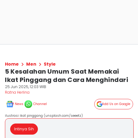
Home
Men
Style
5 Kesalahan Umum Saat Memakai
Ikat Pinggang dan Cara Menghindari
25 Jun 2025, 12:03 WIB
Ratna Herlina
News
Channel
Add Us on Google
ilustrasi ikat pinggang (unsplash.com/seeetz)
Intinya Sih