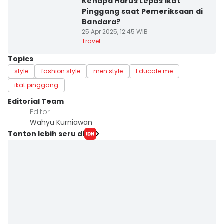
Kenapa Harus Lepas Ikat
Pinggang saat Pemeriksaan di
Bandara?
25 Apr 2025, 12:45 WIB
Travel
Topics
style
fashion style
men style
Educate me
ikat pinggang
Editorial Team
Editor
Wahyu Kurniawan
Tonton lebih seru di