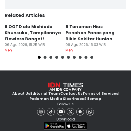
Related Articles
8 OOTD ala Michieda
5 Tanaman Hias
5
Shunsuke, Tampilannya
Penahan Panas yang
B
Flawless Banget!
Bikin Sekitar Hunian
M
06 Agu 2026, 15:25 WIB
Tampak Adem
06 Agu 2026, 15:03 WIB
V
06
Men
Men
M
About Us
Editorial Team
Contact Us
Terms of Services
Pedoman Media Siber
Index
Sitemap
Follow Us
Download