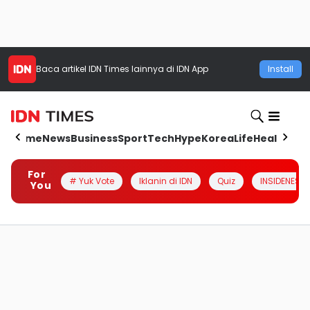
Baca artikel
IDN Times
lainnya di IDN App
Install
Home
News
Business
Sport
Tech
Hype
Korea
Life
Health
Aut
For
# Yuk Vote
Iklanin di IDN
Quiz
INSIDENESIA
You