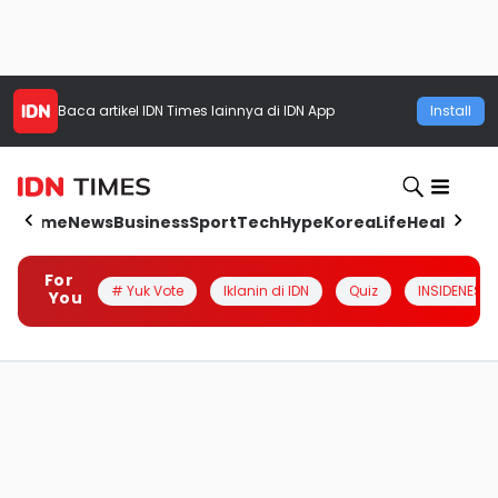
Baca artikel
IDN Times
lainnya di IDN App
Install
Home
News
Business
Sport
Tech
Hype
Korea
Life
Health
Aut
For
# Yuk Vote
Iklanin di IDN
Quiz
INSIDENESIA
You