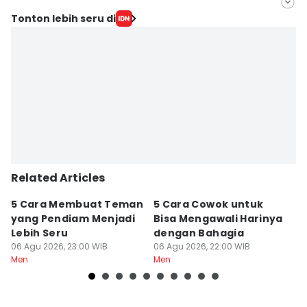
Editor
Tonton lebih seru di
Bayu Nur Seto
Editor
Wahyu Kurniawan
Related Articles
5 Cara Membuat Teman
5 Cara Cowok untuk
5
yang Pendiam Menjadi
Bisa Mengawali Harinya
P
Lebih Seru
dengan Bahagia
d
06 Agu 2026, 23:00 WIB
06 Agu 2026, 22:00 WIB
06
Men
Men
M