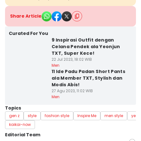
Share Article
Curated For You
9 Inspirasi Outfit dengan
Celana Pendek ala Yeonjun
TXT, Super Kece!
22 Jul 2023, 18:02 WIB
Men
11 Ide Padu Padan Short Pants
ala Member TXT, Stylish dan
Modis Abis!
27 Agu 2023, 11:02 WIB
Men
Topics
gen z
style
fashion style
Inspire Me
men style
yeonj
kaikai-now
Editorial Team