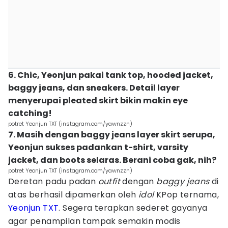
6. Chic, Yeonjun pakai tank top, hooded jacket,
baggy jeans, dan sneakers. Detail layer
menyerupai pleated skirt bikin makin eye
catching!
potret Yeonjun TXT (instagram.com/yawnzzn)
7. Masih dengan baggy jeans layer skirt serupa,
Yeonjun sukses padankan t-shirt, varsity
jacket, dan boots selaras. Berani coba gak, nih?
potret Yeonjun TXT (instagram.com/yawnzzn)
Deretan padu padan
outfit
dengan
baggy
jeans
di
atas berhasil dipamerkan oleh
idol
KPop ternama,
Yeonjun TXT
. Segera terapkan sederet gayanya
agar penampilan tampak semakin modis