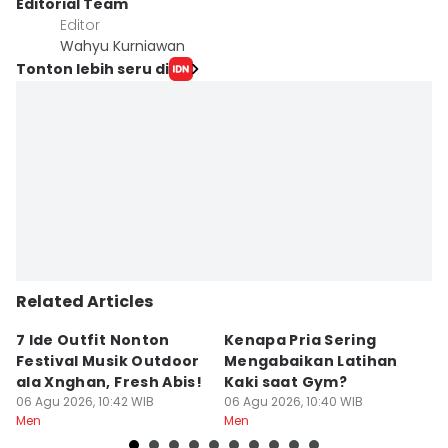
Editorial Team
Editor
Wahyu Kurniawan
Tonton lebih seru di
Related Articles
7 Ide Outfit Nonton
Kenapa Pria Sering
5
Festival Musik Outdoor
Mengabaikan Latihan
Li
ala Xnghan, Fresh Abis!
Kaki saat Gym?
N
06 Agu 2026, 10:42 WIB
06 Agu 2026, 10:40 WIB
06
Men
Men
M