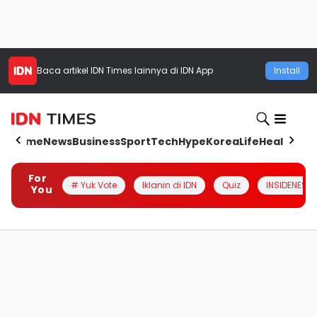
Baca artikel
IDN Times
lainnya di IDN App
Install
Home
News
Business
Sport
Tech
Hype
Korea
Life
Health
Aut
For
# Yuk Vote
Iklanin di IDN
Quiz
INSIDENESIA
You