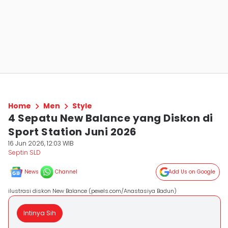
Home
Men
Style
4 Sepatu New Balance yang Diskon di
Sport Station Juni 2026
16 Jun 2026, 12:03 WIB
Septin SLD
News
Channel
Add Us on Google
ilustrasi diskon New Balance (pexels.com/Anastasiya Badun)
Intinya Sih