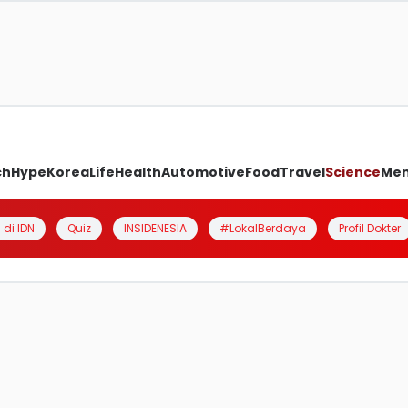
ch
Hype
Korea
Life
Health
Automotive
Food
Travel
Science
Me
 di IDN
Quiz
INSIDENESIA
#LokalBerdaya
Profil Dokter