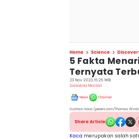
Home
Science
Discover
5 Fakta Menar
Ternyata Terbu
23 Nov 2023, 15:25 WIB
Salsabila Manlan
News
Channel
ilustrasi kaca (pexels.com/Thomas Wind
Share Article
Kaca
merupakan salah satu 