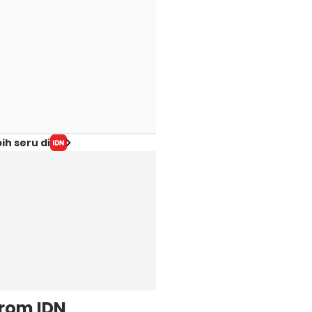
ih seru di
from IDN