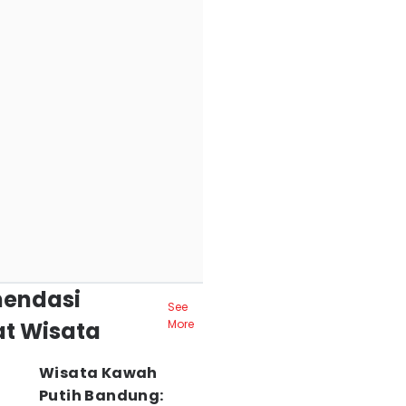
endasi
See
t Wisata
More
Wisata Kawah
Putih Bandung: