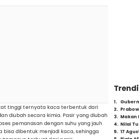
Trendi
1
.
Gubern
at tinggi ternyata kaca terbentuk dari
2
.
Prabow
dan diubah secara kimia. Pasir yang diubah
3
.
Makan B
proses pemanasan dengan suhu yang jauh
4
.
Nilai T
a bisa dibentuk menjadi kaca, sehingga
5
.
17 Agus