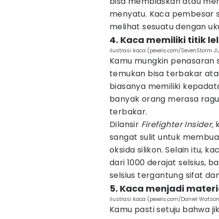
bisa membiaskan atau mem
menyatu. Kaca pembesar s
melihat sesuatu dengan uk
4. Kaca memiliki titik le
ilustrasi kaca (pexels.com/SevenStorm
Kamu mungkin penasaran s
temukan bisa terbakar ata
biasanya memiliki kepadat
banyak orang merasa ragu
terbakar.
Dilansir
Firefighter Insider,
sangat sulit untuk membu
oksida silikon. Selain itu, k
dari 1000 derajat selsius,
selsius tergantung sifat da
5. Kaca menjadi mater
ilustrasi kaca (pexels.com/Daniel Watso
Kamu pasti setuju bahwa