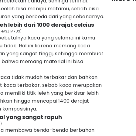
belokkan cahaya, sehinga terlihat
eolah bisa menipu matamu, sebab bisa
uran yang berbeda dari yang sebenarnya.
leh lebih dari 1000 derajat celcius
 JUHASZIMRUS)
ebetulnya kaca yang selama ini kamu
u tidak. Hal ini karena memang kaca
an yang sangat tinggi, sehingga membuat
 bahwa memang material ini bisa
kaca tidak mudah terbakar dan bahkan
at kaca terbakar, sebab kaca merupakan
aca memiliki titik leleh yang berkisar lebih
 bahkan hingga mencapai 1400 derajat
n komposisinya.
ial yang sangat rapuh
n)
 jika membawa benda-benda berbahan