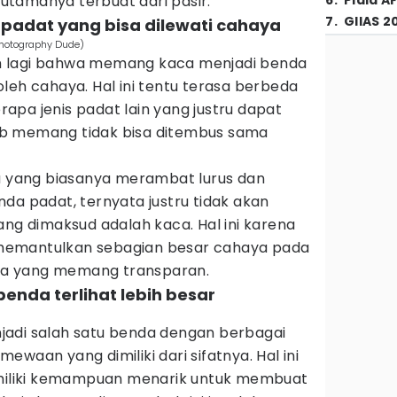
utamanya terbuat dari pasir.
6
.
Piala A
7
.
GIIAS 2
 padat yang bisa dilewati cahaya
Photography Dude)
m lagi bahwa memang kaca menjadi benda
leh cahaya. Hal ini tentu terasa berbeda
pa jenis padat lain yang justru dapat
b memang tidak bisa ditembus sama
 yang biasanya merambat lurus dan
da padat, ternyata justru tidak akan
ang dimaksud adalah kaca. Hal ini karena
memantulkan sebagian besar cahaya pada
tnya yang memang transparan.
enda terlihat lebih besar
adi salah satu benda dengan berbagai
waan yang dimiliki dari sifatnya. Hal ini
liki kemampuan menarik untuk membuat