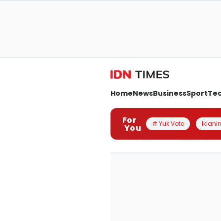
Home
News
Business
Sport
Te
For
# Yuk Vote
Iklanin
You