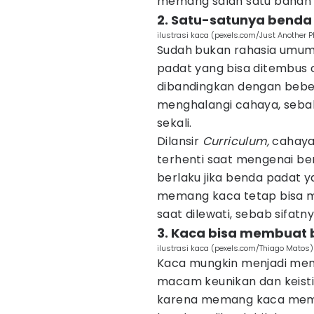
memang salah satu bahan 
2. Satu-satunya benda
ilustrasi kaca (pexels.com/Just Another 
Sudah bukan rahasia umu
padat yang bisa ditembus o
dibandingkan dengan bebera
menghalangi cahaya, seba
sekali.
Dilansir
Curriculum,
cahaya
terhenti saat mengenai ben
berlaku jika benda padat y
memang kaca tetap bisa 
saat dilewati, sebab sifa
3. Kaca bisa membuat b
ilustrasi kaca (pexels.com/Thiago Matos)
Kaca mungkin menjadi menj
macam keunikan dan keistime
karena memang kaca memi