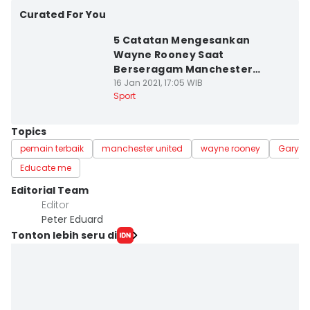
Curated For You
5 Catatan Mengesankan
Wayne Rooney Saat
Berseragam Manchester
United
16 Jan 2021, 17:05 WIB
Sport
Topics
pemain terbaik
manchester united
wayne rooney
Gary Ne
Educate me
Editorial Team
Editor
Peter Eduard
Tonton lebih seru di