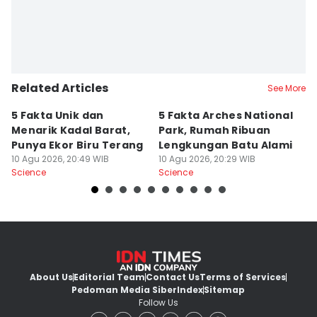
Related Articles
See More
5 Fakta Unik dan
5 Fakta Arches National
5
Menarik Kadal Barat,
Park, Rumah Ribuan
J
Punya Ekor Biru Terang
Lengkungan Batu Alami
W
10 Agu 2026, 20:49 WIB
10 Agu 2026, 20:29 WIB
N
10
Science
Science
Sc
About Us
Editorial Team
Contact Us
Terms of Services
Pedoman Media Siber
Index
Sitemap
Follow Us