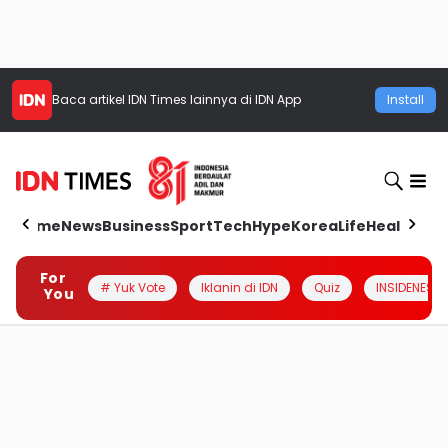
Baca artikel
IDN Times
lainnya di IDN App
Install
Home
News
Business
Sport
Tech
Hype
Korea
Life
Health
Aut
For
# Yuk Vote
Iklanin di IDN
Quiz
INSIDENESIA
You