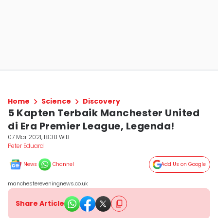
Home
Science
Discovery
5 Kapten Terbaik Manchester United
di Era Premier League, Legenda!
07 Mar 2021, 18:38 WIB
Peter Eduard
News
Channel
Add Us on Google
manchestereveningnews.co.uk
Share Article