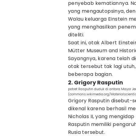
penyebab kematiannya. Na
yang mengautopsinya, den
Walau keluarga Einstein m
yang menghasilkan penemu
diteliti.
Saat ini, otak Albert Einst
Mütter Museum and Historic
Sayangnya, karena telah di
otak tersebut tak lagi utu
beberapa bagian.
2. Grigory Rasputin
potret Rasputin duduk di antara Mayor Je
(commons.wikimedia.org/Materialscienti
Grigory Rasputin disebut-s
dikenal karena berhasil m
Nicholas II, yang mengida
Rasputin memiliki pengaru
Rusia tersebut.