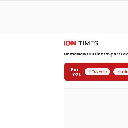
Home
News
Business
Sport
Te
For
# Yuk Vote
Iklanin
You