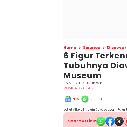
Home
Science
Discover
6 Figur Terke
Tubuhnya Diaw
Museum
05 Mei 2023, 09:06 WIB
MONICA GRACIA R P
News
Channel
potret Albert Einstein (pixabay.com/Paren
Share Article