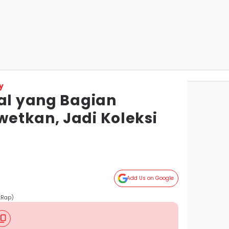
y
nal yang Bagian
etkan, Jadi Koleksi
Add Us on Google
tRap)