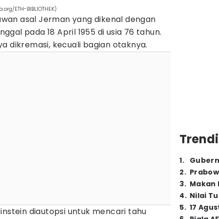
a.org/ETH-BIBLIOTHEK)
ikawan asal Jerman yang dikenal dengan
inggal pada 18 April 1955 di usia 76 tahun.
a dikremasi, kecuali bagian otaknya.
Trendi
1
.
Gubern
2
.
Prabow
3
.
Makan B
4
.
Nilai T
5
.
17 Agus
instein diautopsi untuk mencari tahu