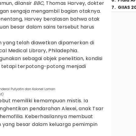
6
.
Piala A
mun, dilansir
BBC
, Thomas Harvey, dokter
7
.
GIIAS 2
gan sengaja mengambil bagian otaknya.
enentang, Harvey beralasan bahwa otak
an besar dalam sains tersebut harus
ein yang telah diawetkan dipamerkan di
al Medical Library, Philadephia.
gunakan sebagai objek penelitian, kondisi
h, tetapi terpotong-potong menjadi
nderal Putyatin dan Kolonel Loman
st)
ebut memiliki kemampuan mistis. Ia
enghentikan pendarahan Alexei, anak Tsar
p hemofilia. Keberhasilannya membuat
h yang besar dalam keluarga pemimpin