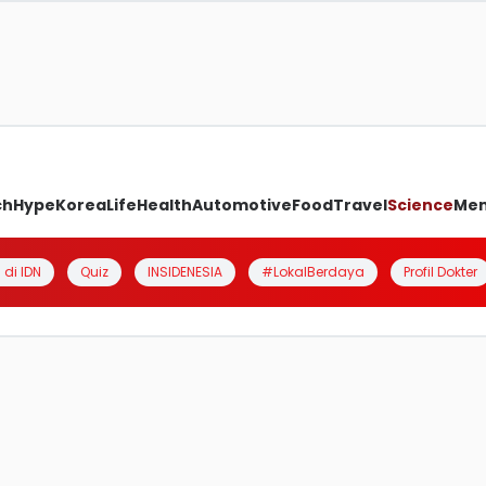
ch
Hype
Korea
Life
Health
Automotive
Food
Travel
Science
Me
 di IDN
Quiz
INSIDENESIA
#LokalBerdaya
Profil Dokter