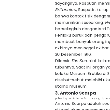
Sayangnya, Rasputin memilik
Britannica
, Rasputin ker
bahwa kontak fisik deng
memurnikan seseorang.
Hi
berselingkuh dengan istri T
Perilaku buruk dan pengaru
membuat banyak orang ingi
akhirnya meninggal akibat
30 Desember 1916.
Dilansir
The Sun
, alat kela
tubuhnya. Saat ini, organ y
koleksi Museum Erotika di S
disebut-sebut melebihi uku
utama museum.
3. Antonio Scarpa
potret kepala Antonio Scarpa yang dip
Antonio Scarpa adalah seora
dikenal akan penemuan-pe