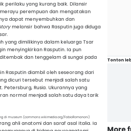
 perilaku yang kurang baik. Dilansir
ap merayu perempuan dan mengatakan
annya dapat menyembuhkan dan
story
melansir bahwa Rasputin juga diduga
sar.
h yang dimilikinya dalam keluarga Tsar
n menyingkirkan Rasputin. Ia pun
 ditembak dan tenggelam di sungai pada
Tonton leb
min Rasputin diambil oleh seseorang dari
ang dicuri tersebut menjadi salah satu
t. Petersburg, Rusia. Ukurannya yang
ran normal menjadi salah satu daya tarik
ajang di museum (commons.wikimedia.org/FabioRomanoni)
ng ahli anatomi dan saraf asal Italia. Ia
More 
nemuannya di bidang neuroanatomi,