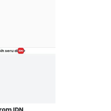
ih seru di
from IDN