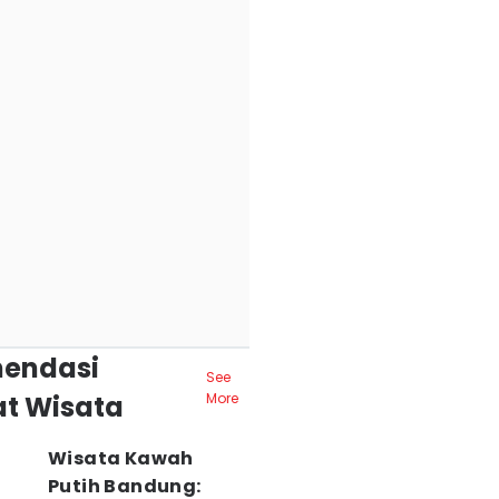
endasi
See
t Wisata
More
Wisata Kawah
Putih Bandung: