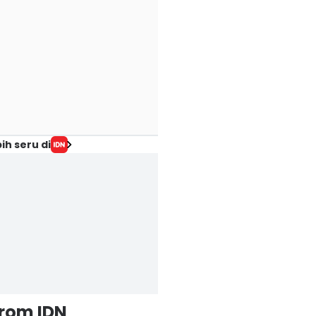
ih seru di
from IDN