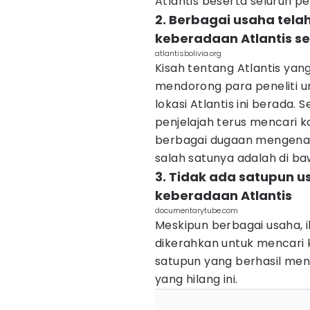
Atlantis beserta seluruh p
2. Berbagai usaha tel
keberadaan Atlantis 
atlantisbolivia.org
Kisah tentang Atlantis yan
mendorong para peneliti 
lokasi Atlantis ini berada
penjelajah terus mencari k
berbagai dugaan mengenai t
salah satunya adalah di ba
3. Tidak ada satupun 
keberadaan Atlantis
documentarytube.com
Meskipun berbagai usaha, i
dikerahkan untuk mencari 
satupun yang berhasil me
yang hilang ini.