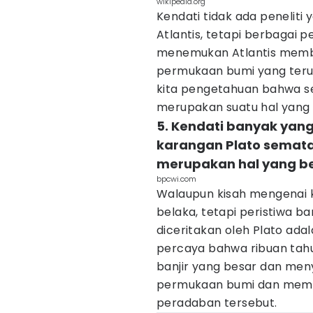
wikipedia.org
Kendati tidak ada penelit
Atlantis, tetapi berbagai 
menemukan Atlantis memb
permukaan bumi yang terus
kita pengetahuan bahwa se
merupakan suatu hal yang 
5. Kendati banyak yan
karangan Plato semata
merupakan hal yang be
bpcwi.com
Walaupun kisah mengenai k
belaka, tetapi peristiwa 
diceritakan oleh Plato adal
percaya bahwa ribuan tahu
banjir yang besar dan me
permukaan bumi dan memb
peradaban tersebut.