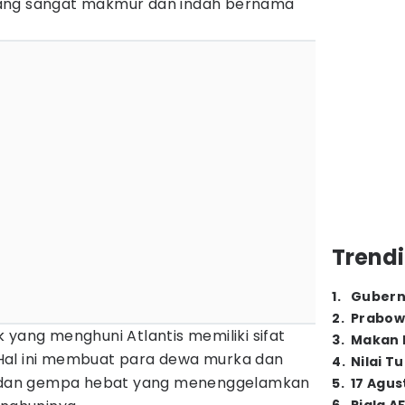
ang sangat makmur dan indah bernama
Trendi
1
.
Gubern
2
.
Prabow
 yang menghuni Atlantis memiliki sifat
3
.
Makan B
Hal ini membuat para dewa murka dan
4
.
Nilai T
ir dan gempa hebat yang menenggelamkan
5
.
17 Agus