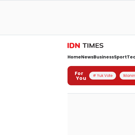
Home
News
Business
Sport
Te
For
# Yuk Vote
Iklanin
You