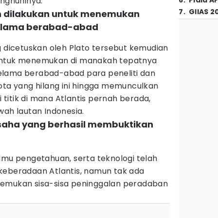
enghuninya.
6
.
Piala A
7
.
GIIAS 2
ah dilakukan untuk menemukan
selama berabad-abad
g dicetuskan oleh Plato tersebut kemudian
untuk menemukan di manakah tepatnya
. Selama berabad-abad para peneliti dan
ota yang hilang ini hingga memunculkan
itik di mana Atlantis pernah berada,
wah lautan Indonesia.
usaha yang berhasil membuktikan
lmu pengetahuan, serta teknologi telah
keberadaan Atlantis, namun tak ada
nemukan sisa-sisa peninggalan peradaban