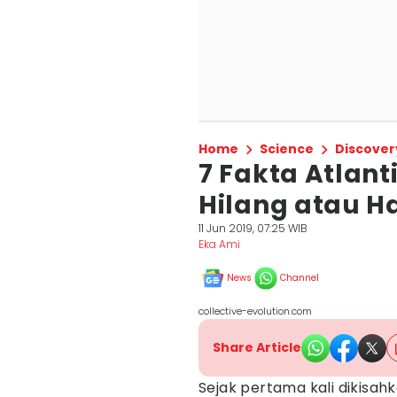
Home
Science
Discover
7 Fakta Atlan
Hilang atau Ha
11 Jun 2019, 07:25 WIB
Eka Ami
News
Channel
collective-evolution.com
Share Article
Sejak pertama kali dikisahk