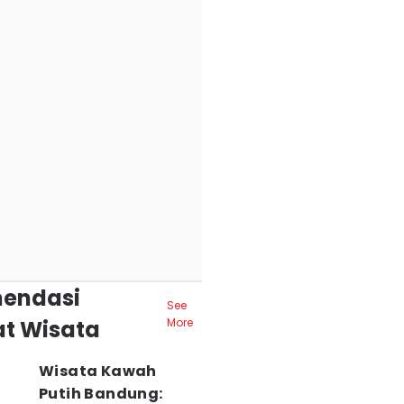
endasi
See
t Wisata
More
Wisata Kawah
Putih Bandung: