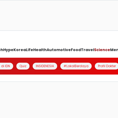
ch
Hype
Korea
Life
Health
Automotive
Food
Travel
Science
Me
 di IDN
Quiz
INSIDENESIA
#LokalBerdaya
Profil Dokter