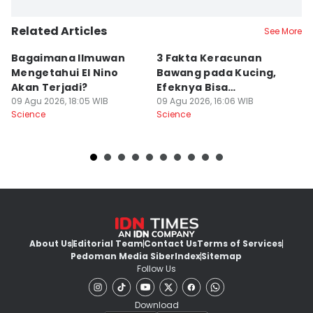
Related Articles
See More
Bagaimana Ilmuwan
3 Fakta Keracunan
5
Mengetahui El Nino
Bawang pada Kucing,
D
Akan Terjadi?
Efeknya Bisa
C
09 Agu 2026, 18:05 WIB
Mematikan!
09 Agu 2026, 16:06 WIB
09
Science
Science
Sc
About Us
Editorial Team
Contact Us
Terms of Services
Pedoman Media Siber
Index
Sitemap
Follow Us
Download