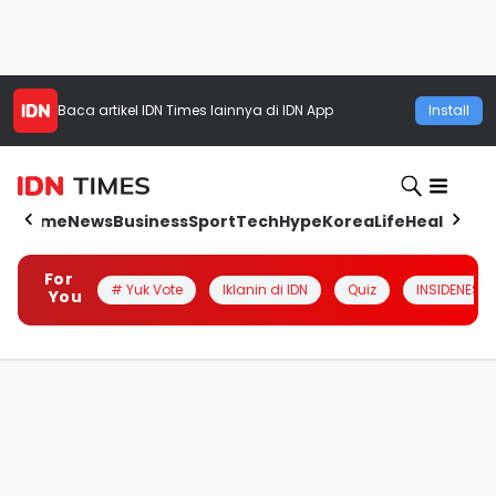
Baca artikel
IDN Times
lainnya di IDN App
Install
Home
News
Business
Sport
Tech
Hype
Korea
Life
Health
Aut
For
# Yuk Vote
Iklanin di IDN
Quiz
INSIDENESIA
You