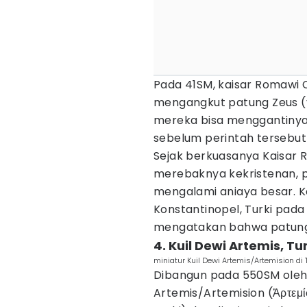
Pada 41SM, kaisar Romawi 
mengangkut patung Zeus (ya
mereka bisa menggantinya 
sebelum perintah tersebut 
Sejak berkuasanya Kaisar 
merebaknya kekristenan, p
mengalami aniaya besar. K
Konstantinopel, Turki pad
mengatakan bahwa patung 
4. Kuil Dewi Artemis, Tu
miniatur Kuil Dewi Artemis/Artemision di 
Dibangun pada 550SM oleh R
Artemis/Artemision (Ἀρτεμίσ