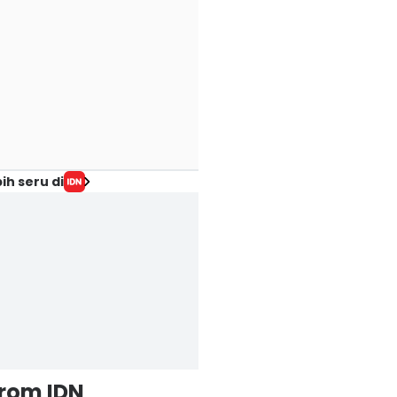
ih seru di
from IDN