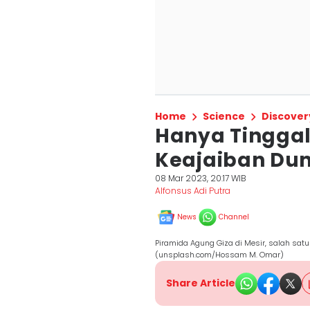
Home
Science
Discover
Hanya Tinggal 
Keajaiban Dun
08 Mar 2023, 20:17 WIB
Alfonsus Adi Putra
News
Channel
Piramida Agung Giza di Mesir, salah sat
(unsplash.com/Hossam M. Omar)
Share Article