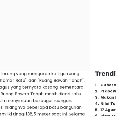
Trendi
em lorong yang mengarah ke tiga ruang
 "Kamar Ratu", dan "Ruang Bawah Tanah".
1
.
Gubern
fagus yang ternyata kosong, sementara
2
.
Prabow
 Ruang Bawah Tanah masih dicari tahu.
3
.
Makan B
asih menyimpan berbagai ruangan.
4
.
Nilai T
eter, hilangnya beberapa batu bangunan
5
.
17 Agus
liki tinggi 138,5 meter saat ini. Selama