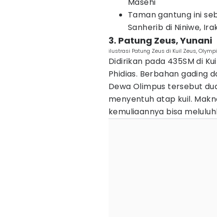
Masehi
Taman gantung ini se
Sanherib di Niniwe, Ira
3. Patung Zeus, Yunani
ilustrasi Patung Zeus di Kuil Zeus, Olymp
Didirikan pada 435SM di Kui
Phidias. Berbahan gading d
Dewa Olimpus tersebut du
menyentuh atap kuil. Makna
kemuliaannya bisa meluluhl