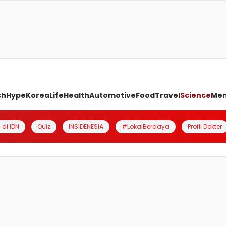
ch
Hype
Korea
Life
Health
Automotive
Food
Travel
Science
Me
 di IDN
Quiz
INSIDENESIA
#LokalBerdaya
Profil Dokter