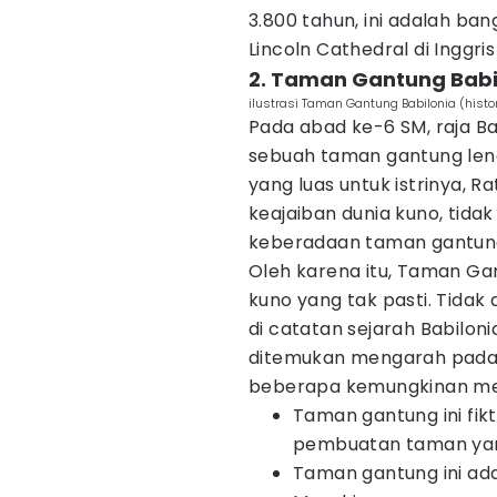
3.800 tahun, ini adalah ba
Lincoln Cathedral di Inggri
2. Taman Gantung Babil
ilustrasi Taman Gantung Babilonia (histo
Pada abad ke-6 SM, raja B
sebuah taman gantung len
yang luas untuk istrinya, R
keajaiban dunia kuno, tida
keberadaan taman gantung 
Oleh karena itu, Taman Gan
kuno yang tak pasti. Tidak
di catatan sejarah Babiloni
ditemukan mengarah pada 
beberapa kemungkinan meng
Taman gantung ini fik
pembuatan taman yan
Taman gantung ini ada