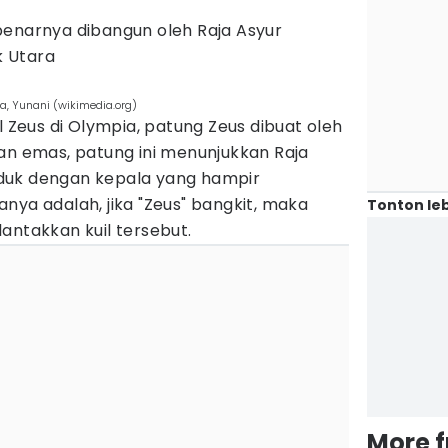
benarnya dibangun oleh Raja Asyur
k Utara
ia, Yunani (wikimedia.org)
l Zeus di Olympia, patung Zeus dibuat oleh
an emas, patung ini menunjukkan Raja
duk dengan kepala yang hampir
nya adalah, jika "Zeus" bangkit, maka
Tonton leb
antakkan kuil tersebut.
More 