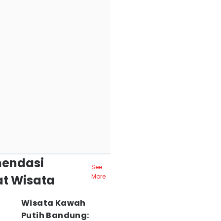
endasi
See
t Wisata
More
Wisata Kawah
Putih Bandung: