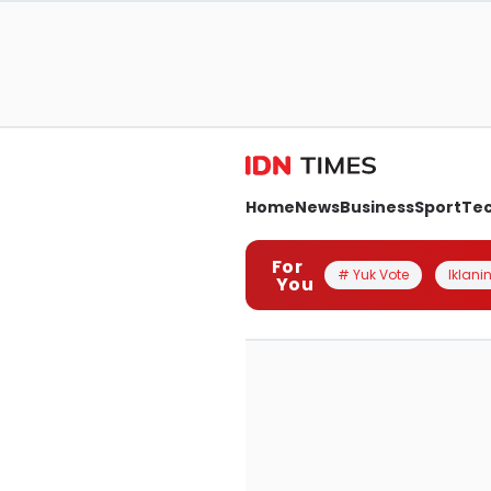
Home
News
Business
Sport
Te
For
# Yuk Vote
Iklanin
You