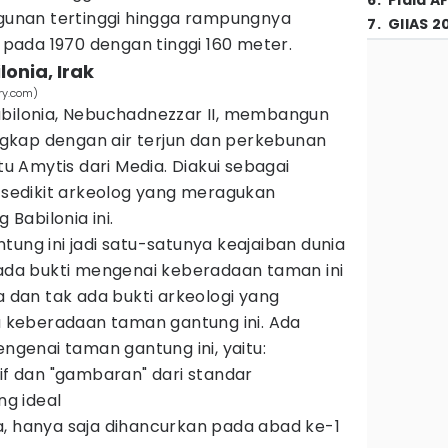
6
.
Piala A
ngunan tertinggi hingga rampungnya
7
.
GIIAS 2
s pada 1970 dengan tinggi 160 meter.
onia, Irak
ry.com)
abilonia, Nebuchadnezzar II, membangun
gkap dengan air terjun dan perkebunan
atu Amytis dari Media. Diakui sebagai
k sedikit arkeolog yang meragukan
Babilonia ini.
tung ini jadi satu-satunya keajaiban dunia
 ada bukti mengenai keberadaan taman ini
a dan tak ada bukti arkeologi yang
keberadaan taman gantung ini. Ada
enai taman gantung ini, yaitu:
tif dan "gambaran" dari standar
g ideal
, hanya saja dihancurkan pada abad ke-1