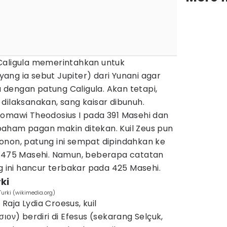
Caligula memerintahkan untuk
ng ia sebut Jupiter) dari Yunani agar
dengan patung Caligula. Akan tetapi,
dilaksanakan, sang kaisar dibunuh.
Romawi Theodosius I pada 391 Masehi dan
aham pagan makin ditekan. Kuil Zeus pun
onon, patung ini sempat dipindahkan ke
a 475 Masehi. Namun, beberapa catatan
ini hancur terbakar pada 425 Masehi.
rki
Turki (wikimedia.org)
aja Lydia Croesus, kuil
ιον) berdiri di Efesus (sekarang Selçuk,