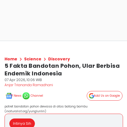
Home
Science
Discovery
5 Fakta Bandotan Pohon, Ular Berbisa
Endemik Indonesia
07 Apr 2026, 10:06 WIB
Anjar Triananda Ramadhani
News
Channel
Add Us on Google
potret bandotan pohon dewasa di atas batang bambu
(inaturalist.org/yunglunlin)
Intinya Sih