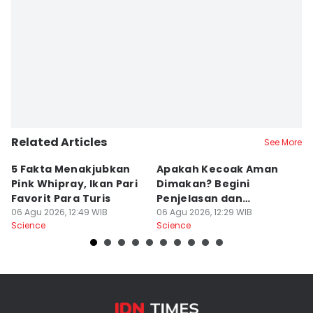
Related Articles
See More
5 Fakta Menakjubkan
Apakah Kecoak Aman
5
Pink Whipray, Ikan Pari
Dimakan? Begini
B
Favorit Para Turis
Penjelasan dan
J
06 Agu 2026, 12:49 WIB
Faktanya
06 Agu 2026, 12:29 WIB
06
Science
Science
Sc