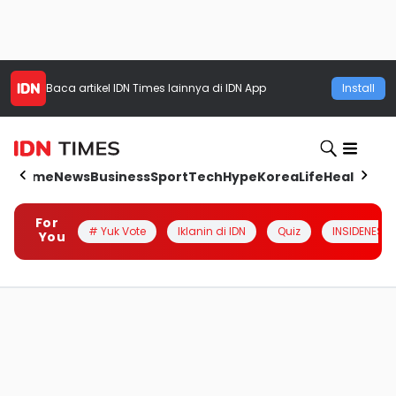
Baca artikel
IDN Times
lainnya di IDN App
Install
Home
News
Business
Sport
Tech
Hype
Korea
Life
Health
Aut
For
# Yuk Vote
Iklanin di IDN
Quiz
INSIDENESIA
You