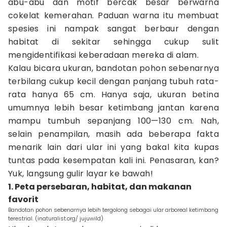
abu-abu dan motif bercak besar berwarna
cokelat kemerahan. Paduan warna itu membuat
spesies ini nampak sangat berbaur dengan
habitat di sekitar sehingga cukup sulit
mengidentifikasi keberadaan mereka di alam.
Kalau bicara ukuran, bandotan pohon sebenarnya
terbilang cukup kecil dengan panjang tubuh rata-
rata hanya 65 cm. Hanya saja, ukuran betina
umumnya lebih besar ketimbang jantan karena
mampu tumbuh sepanjang 100—130 cm. Nah,
selain penampilan, masih ada beberapa fakta
menarik lain dari ular ini yang bakal kita kupas
tuntas pada kesempatan kali ini. Penasaran, kan?
Yuk, langsung gulir layar ke bawah!
1. Peta persebaran, habitat, dan makanan
favorit
Bandotan pohon sebenarnya lebih tergolong sebagai ular arboreal ketimbang
terestrial. (inaturalist.org/ jujuwild)