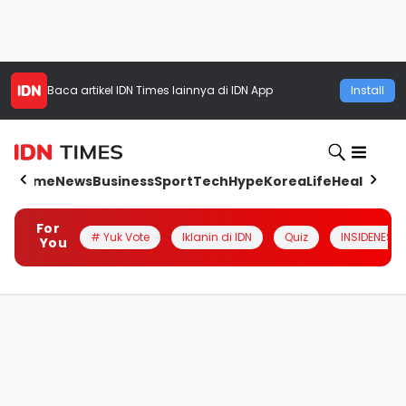
Baca artikel
IDN Times
lainnya di IDN App
Install
Home
News
Business
Sport
Tech
Hype
Korea
Life
Health
Aut
For
# Yuk Vote
Iklanin di IDN
Quiz
INSIDENESIA
You