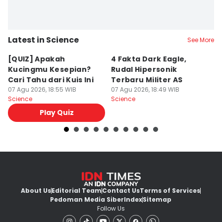
Latest in Science
See More
[QUIZ] Apakah
4 Fakta Dark Eagle,
5
Kucingmu Kesepian?
Rudal Hipersonik
Ko
Cari Tahu dari Kuis Ini
Terbaru Militer AS
y
07 Agu 2026, 18:55 WIB
07 Agu 2026, 18:49 WIB
A
07
Science
Science
Sc
Play Quiz
About Us
Editorial Team
Contact Us
Terms of Services
Pedoman Media Siber
Index
Sitemap
Follow Us