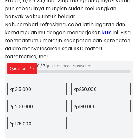
Rabu (16/10/24) lalu. Siap menghadapinya? Kamu
pun sebetulnya mungkin sudah meluangkan
banyak waktu untuk belajar.
Nah, sembari refreshing, coba latih ingatan dan
kemampuanmu dengan mengerjakan
kuis
ini. Bisa
membantumu melatih kecepatan dan ketepatan
dalam menyelesaikan soal SKD materi
matematika, lho!
0
/
7
quiz has been answered.
Question
1
/
7
Rp315.000
Rp250.000
Rp200.000
Rp180.000
Rp175.000