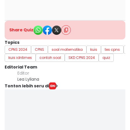
Share Quiz
Topics
CPNS 2024
CPNS
soal matematika
kuis
tes cpns
Q
kuis idntimes
contoh soal
SKD CPNS 2024
quiz
Editorial Team
Editor
Lea Lyliana
Tonton lebih seru di