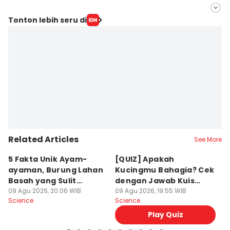
Editor
Tonton lebih seru di
Nena Zakiah
Editor
Nuruliar F
Related Articles
See More
5 Fakta Unik Ayam-
[QUIZ] Apakah
B
ayaman, Burung Lahan
Kucingmu Bahagia? Cek
M
Basah yang Sulit
dengan Jawab Kuis
A
Terlihat
09 Agu 2026, 20:06 WIB
Berikut
09 Agu 2026, 19:55 WIB
09
Science
Science
Sc
Play Quiz