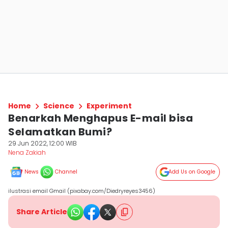
Home
Science
Experiment
Benarkah Menghapus E-mail bisa
Selamatkan Bumi?
29 Jun 2022, 12:00 WIB
Nena Zakiah
News
Channel
Add Us on Google
ilustrasi email Gmail (pixabay.com/Diedryreyes3456)
Share Article