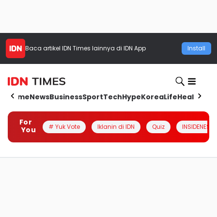
Baca artikel
IDN Times
lainnya di IDN App
Install
Home
News
Business
Sport
Tech
Hype
Korea
Life
Health
Aut
For
# Yuk Vote
Iklanin di IDN
Quiz
INSIDENESIA
You