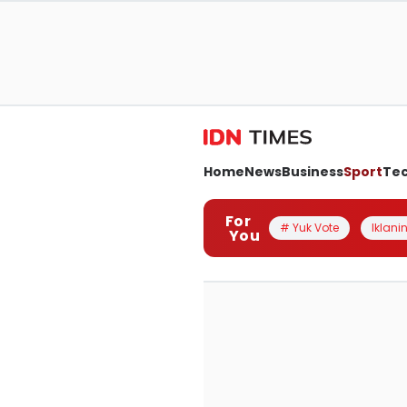
Home
News
Business
Sport
Te
For
# Yuk Vote
Iklanin
You