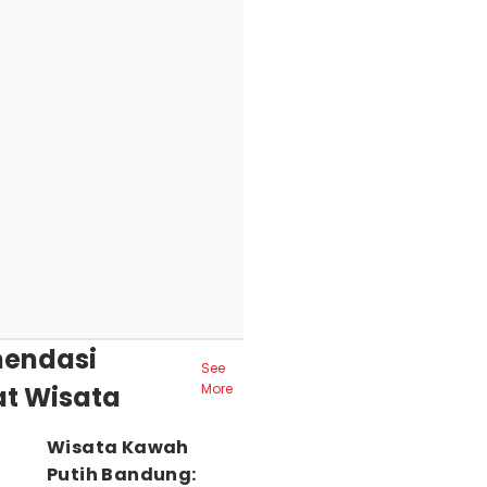
endasi
See
t Wisata
More
Wisata Kawah
Putih Bandung: