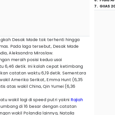
6
.
Piala A
7
.
GIIAS 2
langkah Desak Made tak terhenti hingga
mas. Pada laga tersebut, Desak Made
dia, Aleksandra Miroslaw.
gan meraih posisi kedua usai
6,46 detik. Ini kalah cepat ketimbang
an catatan waktu 6,19 detik. Sementara
 wakil Amerika Serikat, Emma Hunt (6,35
s atas wakil China, Qin Yumei (6,36
atu wakil lagi di speed putri yakni
Rajiah
 tumbang di 16 besar dengan catatan
gan wakil Polandia lainnya, Natalia