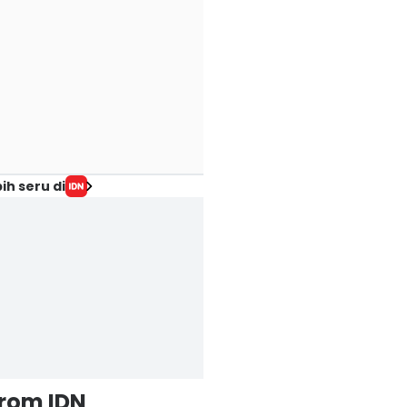
ih seru di
from IDN