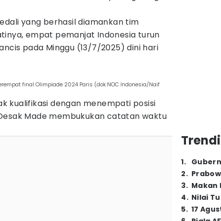
edali yang berhasil diamankan tim
ejatinya, empat pemanjat Indonesia turun
ancis pada Minggu (13/7/2025) dini hari
rempat final Olimpiade 2024 Paris (dok.NOC Indonesia/Naif
 kualifikasi dengan menempati posisi
. Desak Made membukukan catatan waktu
Trendi
1
.
Gubern
2
.
Prabow
3
.
Makan B
4
.
Nilai T
5
.
17 Agus