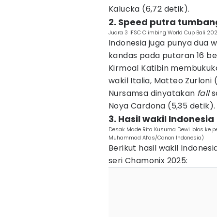
Kalucka (6,72 detik).
2. Speed putra tumbang
Juara 3 IFSC Climbing World Cup Bali 2025
Indonesia juga punya dua w
kandas pada putaran 16 bes
Kirmoal Katibin membukuka
wakil Italia, Matteo Zurloni
Nursamsa dinyatakan
fall
s
Noya Cardona (5,35 detik).
3. Hasil wakil Indonesia
Desak Made Rita Kusuma Dewi lolos ke pe
Muhammad Al’as/Canon Indonesia)
Berikut hasil wakil Indonesi
seri Chamonix 2025: