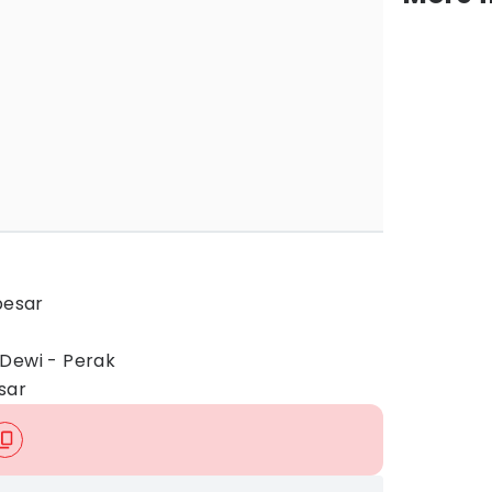
besar
 Dewi - Perak
esar