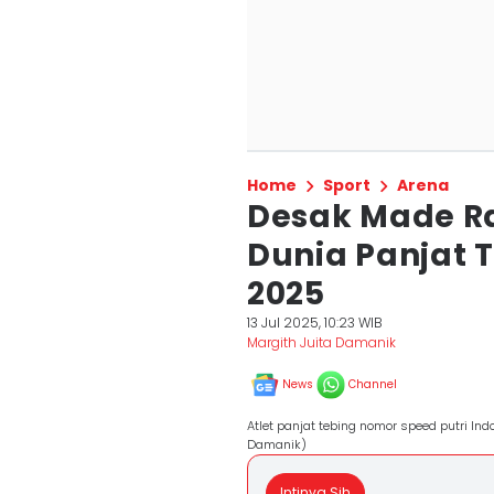
Home
Sport
Arena
Desak Made Ra
Dunia Panjat 
2025
13 Jul 2025, 10:23 WIB
Margith Juita Damanik
News
Channel
Atlet panjat tebing nomor speed putri I
Damanik)
Intinya Sih