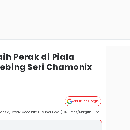
ih Perak di Piala
Tebing Seri Chamonix
Add Us on Google
ndonesia, Desak Made Rita Kusuma Dewi (IDN Times/Margith Juita