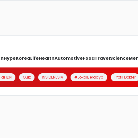
ch
Hype
Korea
Life
Health
Automotive
Food
Travel
Science
Me
 di IDN
Quiz
INSIDENESIA
#LokalBerdaya
Profil Dokter