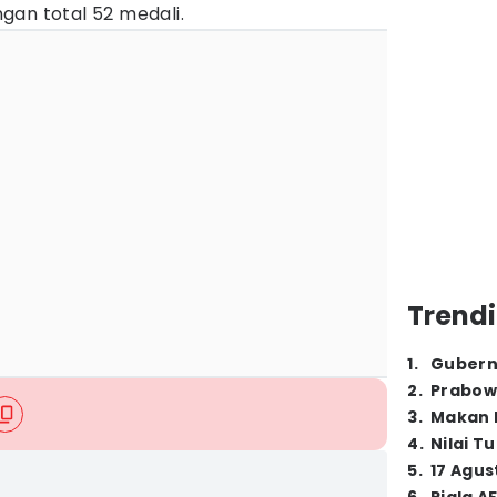
gan total 52 medali.
Trendi
1
.
Gubern
2
.
Prabow
3
.
Makan B
4
.
Nilai T
5
.
17 Agus