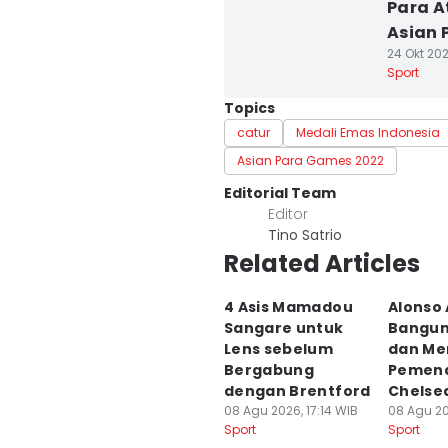
Para A
Asian 
24 Okt 202
Sport
Topics
catur
Medali Emas Indonesia
Asian Para Games 2022
Editorial Team
Editor
Tino Satrio
Related Articles
4 Asis Mamadou
Alonso
Sangare untuk
Bangun
Lens sebelum
dan Me
Bergabung
Pemena
dengan Brentford
Chelse
08 Agu 2026, 17:14 WIB
08 Agu 20
Sport
Sport