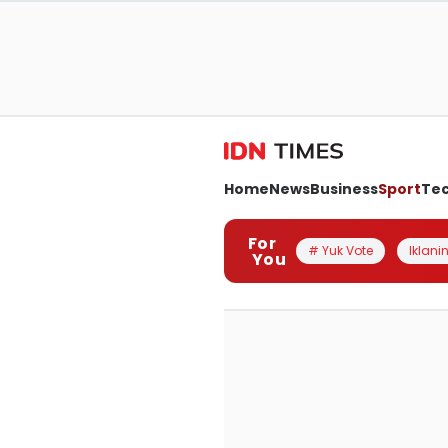
Home
News
Business
Sport
Te
For
# Yuk Vote
Iklanin
You