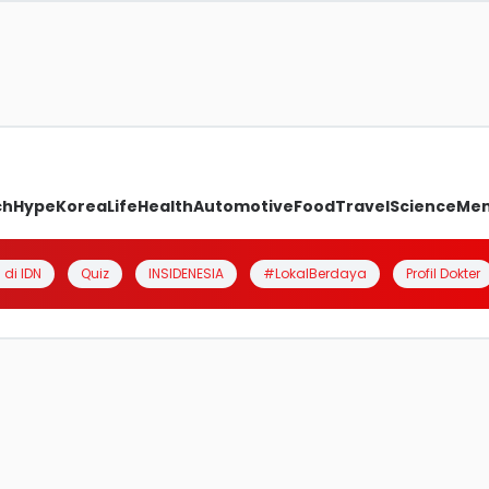
ch
Hype
Korea
Life
Health
Automotive
Food
Travel
Science
Me
 di IDN
Quiz
INSIDENESIA
#LokalBerdaya
Profil Dokter