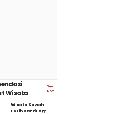
endasi
See
t Wisata
More
Wisata Kawah
Putih Bandung: