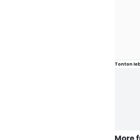
Tonton leb
More 