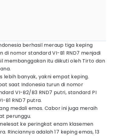
Indonesia berhasil meraup tiga keping
un di nomor standard VI-B1 RND7 menjadi
 membanggakan itu diikuti oleh Tirto dan
mana.
lebih banyak, yakni empat keping.
at saat Indonesia turun di nomor
andard VI-B2/B3 RND7 putri, standard PI
I-B1 RND7 putra.
g medali emas. Cabor ini juga meraih
at perunggu.
a melesat ke peringkat enam klasemen
a. Rinciannya adalah 17 keping emas, 13