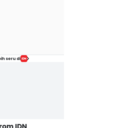
ih seru di
from IDN