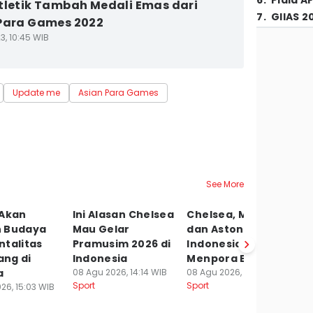
6
.
Piala A
tletik Tambah Medali Emas dari
7
.
GIIAS 2
Para Games 2022
3, 10:45 WIB
Update me
Asian Para Games
See More
 Akan
Ini Alasan Chelsea
Chelsea, Milan,
6
 Budaya
Mau Gelar
dan Aston Villa ke
T
ntalitas
Pramusim 2026 di
Indonesia,
B
ng di
Indonesia
Menpora Bahagia
y
a
08 Agu 2026, 14:14 WIB
08 Agu 2026, 14:04 WIB
S
Sport
Sport
26, 15:03 WIB
08
Sp