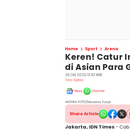
Home
Sport
Arena
Keren! Catur 
di Asian Para
26 Okt 2023, 13:33 WIB
Tino Satrio
News
Channel
ANTARA FOTO/Maulana Surya
Share Article
Jakarta, IDN Times
- Cab