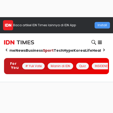
Baca artikel
IDN Times
lainnya di IDN App
Install
Home
News
Business
Sport
Tech
Hype
Korea
Life
Health
Aut
For
# Yuk Vote
Iklanin di IDN
Quiz
INSIDENESIA
You