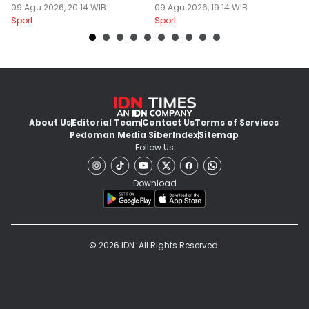
09 Agu 2026, 20:14 WIB
09 Agu 2026, 19:14 WIB
T
09
Sport
Sport
Sp
About Us
Editorial Team
Contact Us
Terms of Services
Pedoman Media Siber
Index
Sitemap
Follow Us
Download
© 2026 IDN. All Rights Reserved.