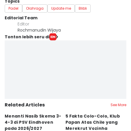
Topics
Padel
Olahraga
Update me
Blibli
Editorial Team
Editor
Rochmanudin Wijaya
Tonton lebih seru di
Related Articles
See More
Menanti Nasib Skema 3-
5 Fakta Colo-Colo, Klub
A
4-3 di PSV Eindhoven
Papan Atas Chile yang
P
pada 2026/2027
Merekrut Vozinha
T