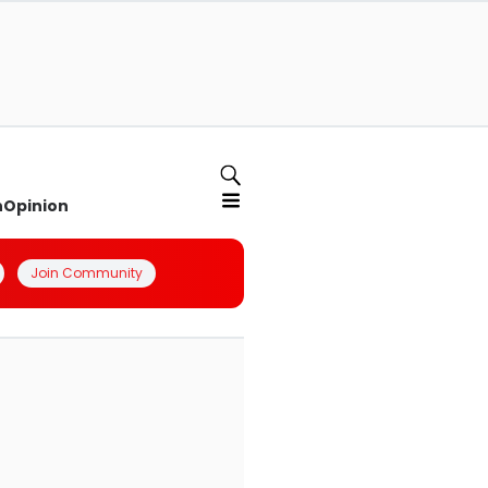
n
Opinion
Join Community