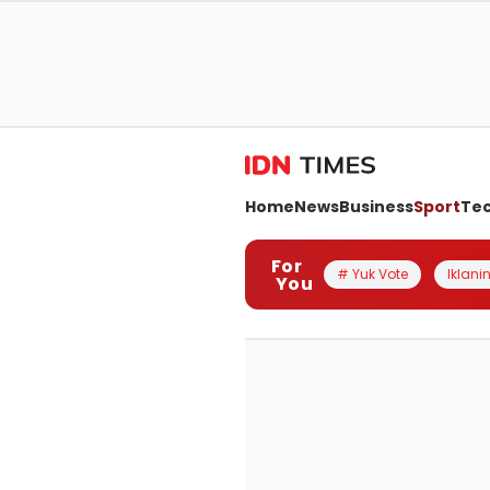
Home
News
Business
Sport
Te
For
# Yuk Vote
Iklanin
You