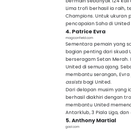
bermain sebanyak 124 kali
Lima trofi berhasil ia raih,
Champions. Untuk ukuran p
pencapaian Saha di United
4. Patrice Evra
magiconfield.com
Sementara pemain yang satu
bagian penting dari skuad
berseragam Setan Merah. E
United di semua ajang. Se
membantu serangan, Evra j
assists
bagi United.
Dari delapan musim yang ia
berhasil diakhiri dengan tro
membantu United memenang
Antarklub, 3 Piala Liga, da
5. Anthony Martial
goal.com