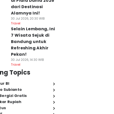
di Piala Dunia 2026
dari Destinasi
Alamnya Ini!
30 Jul 2026, 20:30 WIB
Travel
Selain Lembang, Ini
7 Wisata Sejuk di
Bandung untuk
Refreshing Akhir
Pekan!
30 Jul 2026, 14:30 WIB
Travel
ng Topics
ur BI
o Subianto
ergizi Gratis
ukar Rupiah
tus