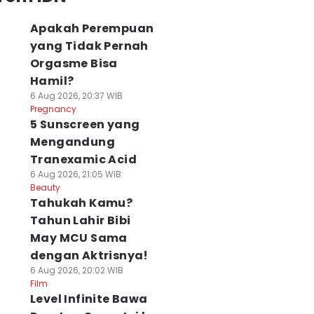
Apakah Perempuan
yang Tidak Pernah
Orgasme Bisa
Hamil?
6 Aug 2026, 20:37 WIB
Pregnancy
5 Sunscreen yang
Mengandung
Tranexamic Acid
6 Aug 2026, 21:05 WIB
Beauty
Tahukah Kamu?
Tahun Lahir Bibi
May MCU Sama
dengan Aktrisnya!
6 Aug 2026, 20:02 WIB
Film
Level Infinite Bawa