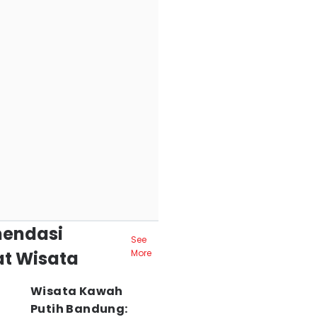
endasi
See
t Wisata
More
Wisata Kawah
Putih Bandung: