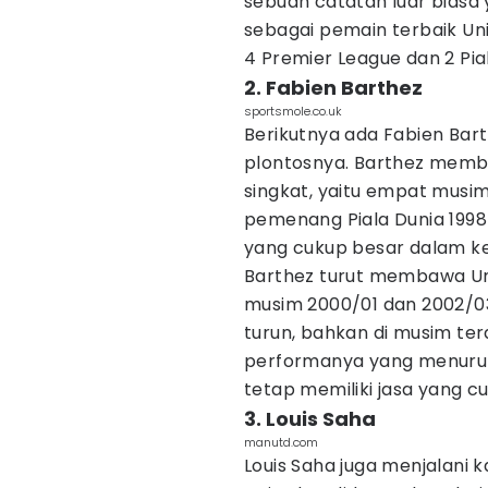
sebuah catatan luar biasa
sebagai pemain terbaik Un
4 Premier League dan 2 Pia
2. Fabien Barthez
sportsmole.co.uk
Berikutnya ada Fabien Bart
plontosnya. Barthez membe
singkat, yaitu empat musim
pemenang Piala Dunia 1998
yang cukup besar dalam k
Barthez turut membawa Uni
musim 2000/01 dan 2002/
turun, bahkan di musim ter
performanya yang menurun
tetap memiliki jasa yang c
3. Louis Saha
manutd.com
Louis Saha juga menjalani