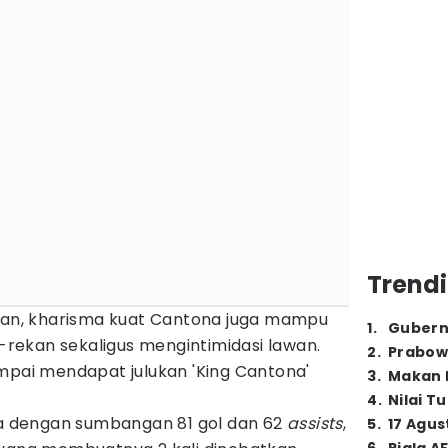
Trendi
inan, kharisma kuat Cantona juga mampu
1
.
Gubern
ekan sekaligus mengintimidasi lawan.
2
.
Prabow
mpai mendapat julukan 'King Cantona'
3
.
Makan B
4
.
Nilai T
aga dengan sumbangan 81 gol dan 62
assists
,
5
.
17 Agus