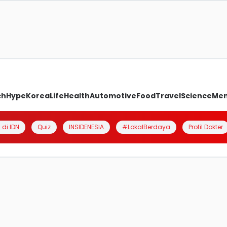
ch
Hype
Korea
Life
Health
Automotive
Food
Travel
Science
Me
 di IDN
Quiz
INSIDENESIA
#LokalBerdaya
Profil Dokter