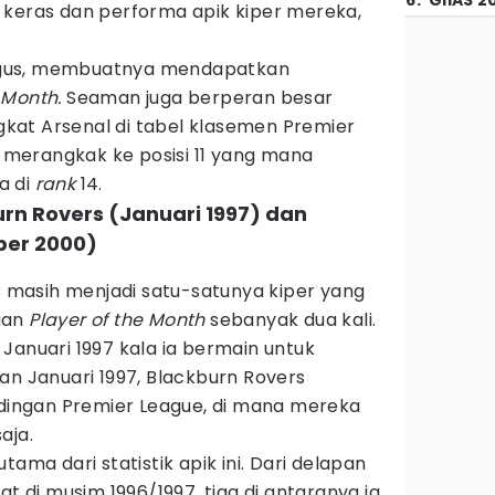
6
.
GIIAS 2
 keras dan performa apik kiper mereka,
gus, membuatnya mendapatkan
 Month.
Seaman juga berperan besar
at Arsenal di tabel klasemen Premier
merangkak ke posisi 11 yang mana
a di
rank
14.
urn Rovers (Januari 1997) dan
ber 2000)
rs masih menjadi satu-satunya kiper yang
aan
Player of the Month
sebanyak dua kali.
Januari 1997 kala ia bermain untuk
an Januari 1997, Blackburn Rovers
ngan Premier League, di mana mereka
aja.
tama dari statistik apik ini. Dari delapan
at di musim 1996/1997, tiga di antaranya ia