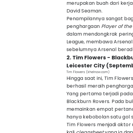
merupakan buah dari kerja
David Seaman.
Penampilannya sangat ba
penghargaan
Player of the
dalam mendongkrak peringk
League, membawa Arsenal 
sebelumnya Arsenal berad
2. Tim Flowers - Blackb
Leicester City (Septem
Tim Flowers (khelnow.com)
Hingga saat ini, Tim Flowe
berhasil meraih pengharg
Yang pertama terjadi pada 
Blackburn Rovers. Pada bul
memainkan empat pertandi
hanya kebobolan satu gol s
Tim Flowers menjadi aktor u
kali
cleansheet
yang ia dap