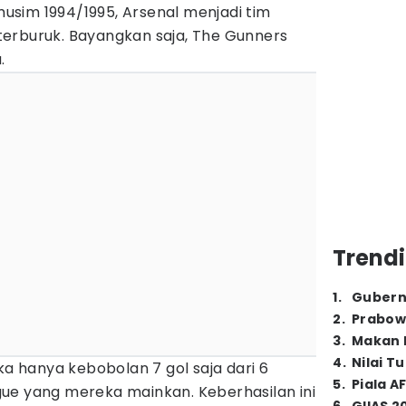
 musim 1994/1995, Arsenal menjadi tim
erburuk. Bayangkan saja, The Gunners
.
Trendi
1
.
Gubern
2
.
Prabow
3
.
Makan B
4
.
Nilai T
ka hanya kebobolan 7 gol saja dari 6
5
.
Piala A
ue yang mereka mainkan. Keberhasilan ini