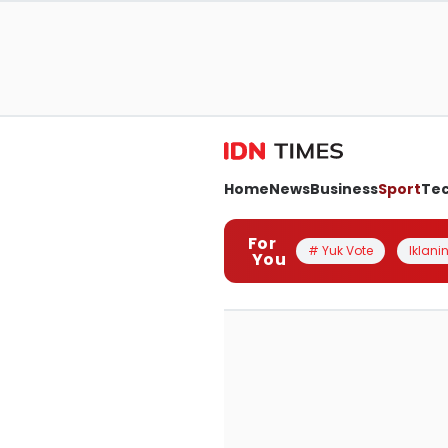
Home
News
Business
Sport
Te
For
# Yuk Vote
Iklanin
You