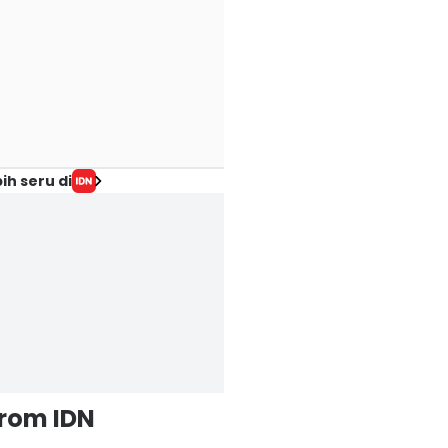
ih seru di
from IDN