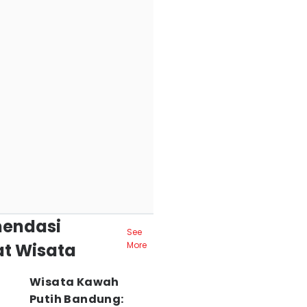
endasi
See
t Wisata
More
Wisata Kawah
Putih Bandung: