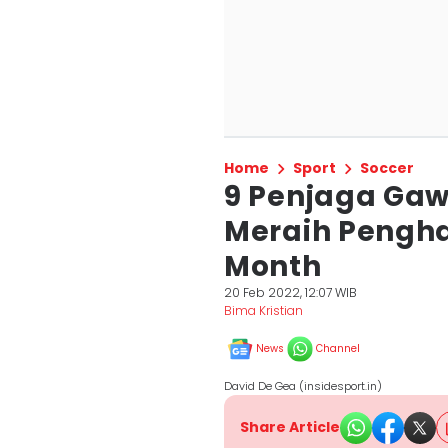
Home
Sport
Soccer
9 Penjaga Ga
Meraih Pengha
Month
20 Feb 2022, 12:07 WIB
Bima Kristian
News
Channel
David De Gea (insidesport.in)
Share Article