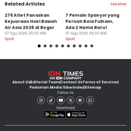
Related Articles
See More
276 Atlet Panaskan
7 Pemain Spanyol yang
3
Kejuaraan Hoki Bawah
Pernah Bela Fulham,
y
Air Asia 2026 di Bogor
Ada 2 Nama Baru!
Se
07 Agu 2026, 06:00 WIB
07 Agu 2026, 05:34 WIB
S
07
Sport
Sport
Sp
About Us
Editorial Team
Contact Us
Terms of Services
Pedoman Media Siber
Index
Sitemap
Follow Us
Download