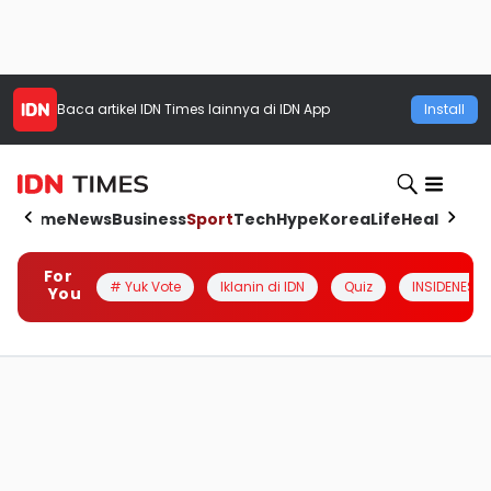
Baca artikel
IDN Times
lainnya di IDN App
Install
Home
News
Business
Sport
Tech
Hype
Korea
Life
Health
Aut
For
# Yuk Vote
Iklanin di IDN
Quiz
INSIDENESIA
You