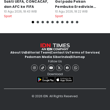
Sakti UEFA, CONCACAF,
Gol pada Pekan
Pi
dan AFC ke FIFA
Pembuka Eredivisie
S
10 Agu 2026, 18:43 WIB
2026/2027
10 Agu 2026, 18:22 WIB
10
Sport
Sport
Sp
About Us
Editorial Team
Contact Us
Terms of Services
Pedoman Media Siber
Index
Sitemap
Follow Us
Download
© 2026 IDN. All Rights Reserved.