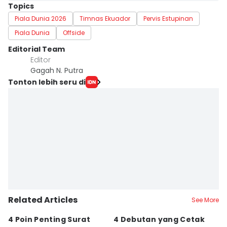
Topics
Piala Dunia 2026
Timnas Ekuador
Pervis Estupinan
Piala Dunia
Offside
Editorial Team
Editor
Gagah N. Putra
Tonton lebih seru di
Related Articles
See More
4 Poin Penting Surat
4 Debutan yang Cetak
7