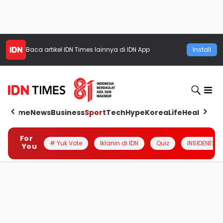
Baca artikel
IDN Times
lainnya di IDN App
Install
Home
News
Business
Sport
Tech
Hype
Korea
Life
Health
Aut
For
# Yuk Vote
Iklanin di IDN
Quiz
INSIDENESIA
You