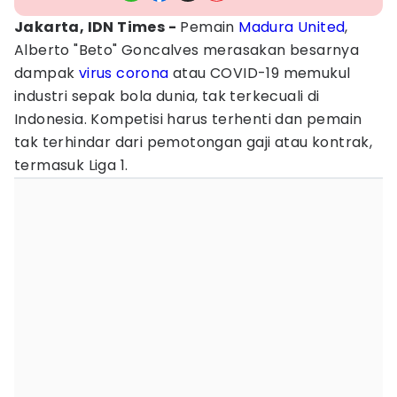
Jakarta, IDN Times -
Pemain
Madura United
,
Alberto "Beto" Goncalves merasakan besarnya
dampak
virus corona
atau COVID-19 memukul
industri sepak bola dunia, tak terkecuali di
Indonesia. Kompetisi harus terhenti dan pemain
tak terhindar dari pemotongan gaji atau kontrak,
termasuk Liga 1.