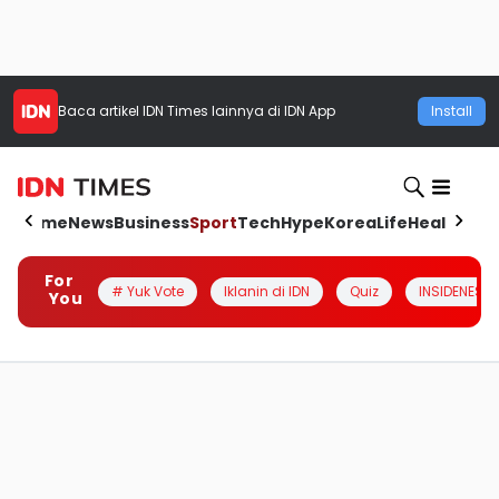
Baca artikel
IDN Times
lainnya di IDN App
Install
Home
News
Business
Sport
Tech
Hype
Korea
Life
Health
Aut
For
# Yuk Vote
Iklanin di IDN
Quiz
INSIDENESIA
You