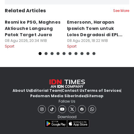
Related Articles
See More
Resmi ke PSG, Maghnes
Emersonn, Harapan
4
Akliouche Langsung
Ipswich Town untuk
S
Patok Target Juara
Lolos Degradasi di EPL
s
08 Agu 2026, 20:34 WIB
2026/2027
08 Agu 2026, 18:22 WIB
d
08
Sport
Sport
Sp
About Us
Editorial Team
Contact Us
Terms of Services
Pedoman Media Siber
Index
Sitemap
Follow Us
Download