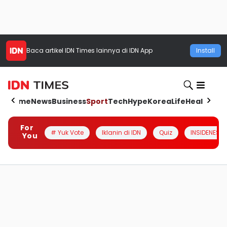
Baca artikel
IDN Times
lainnya di IDN App
Install
Home
News
Business
Sport
Tech
Hype
Korea
Life
Health
Aut
For
# Yuk Vote
Iklanin di IDN
Quiz
INSIDENESIA
You