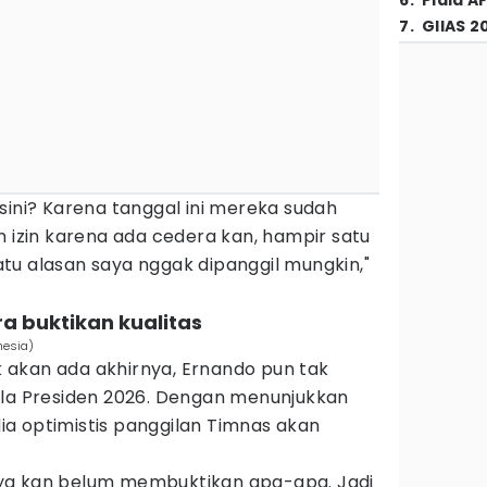
6
.
Piala A
7
.
GIIAS 2
sini? Karena tanggal ini mereka sudah
n izin karena ada cedera kan, hampir satu
 satu alasan saya nggak dipanggil mungkin,"
ra buktikan kualitas
nesia)
akan ada akhirnya, Ernando pun tak
ala Presiden 2026. Dengan menunjukkan
 dia optimistis panggilan Timnas akan
 saya kan belum membuktikan apa-apa. Jadi