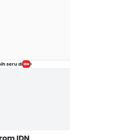
ih seru di
from IDN