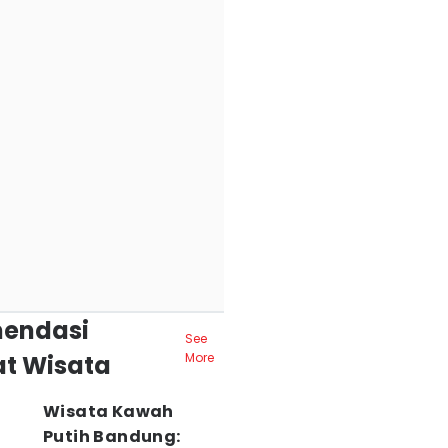
endasi
See
t Wisata
More
Wisata Kawah
Putih Bandung: