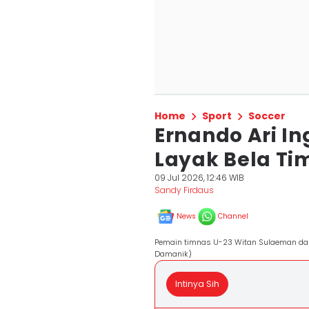
Home
Sport
Soccer
Ernando Ari In
Layak Bela Ti
09 Jul 2026, 12:46 WIB
Sandy Firdaus
News
Channel
Pemain timnas U-23 Witan Sulaeman dan E
Damanik)
Intinya Sih