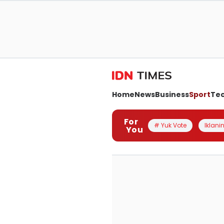
Home
News
Business
Sport
Te
For
# Yuk Vote
Iklanin
You