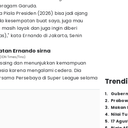
rseragam Garuda.
Piala Presiden (2026) bisa jadi ajang
da kesempatan buat saya, juga mau
masih layak dan juga ingin diberi
)," kata Ernando di Jakarta, Senin
atan Ernando sirna
(IDN Times/Tino).
ersaing dan menunjukkan kemampuan
sia karena mengalami cedera. Dia
sama Persebaya di Super League selama
Trendi
1
.
Gubern
2
.
Prabow
3
.
Makan B
4
.
Nilai T
5
.
17 Agus