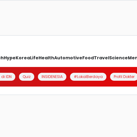
ch
Hype
Korea
Life
Health
Automotive
Food
Travel
Science
Me
 di IDN
Quiz
INSIDENESIA
#LokalBerdaya
Profil Dokter