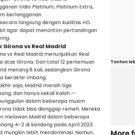
gganan Vidio Platinum, Platinum Extra,
lum berlangganan.
secara langsung dengan kualitas HD.
abil agar dapat menonton pertandingan
ring
.
ik Girona vs Real Madrid
ona vs Real Madrid menunjukkan Real
atas Girona. Dari total 12 pertemuan
Tonton leb
rid menang 8 kali, sedangkan Girona
ga berakhir imbang.
hir saja, Madrid meraih tiga
bang, dan hanya sekali kalah —
keunggulan dalam beberapa musim
Girona tidak bisa dianggap remeh. Mereka
n melawan Madrid dalam beberapa
nang 4–2 di kandang pada April 2023.
More 
rid mungkin lebih mendominasi. Namun,