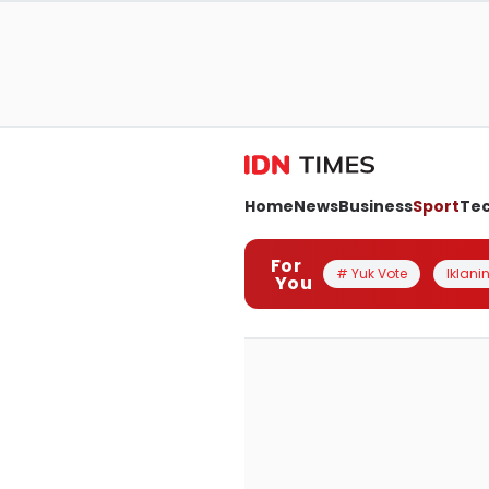
Home
News
Business
Sport
Te
For
# Yuk Vote
Iklanin
You