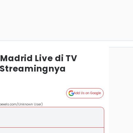
 Madrid Live di TV
k Streamingnya
Add Us on Google
 (pexels.com/Unknown User)