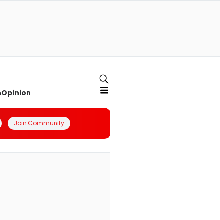
n
Opinion
Join Community