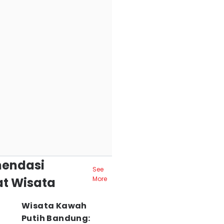
endasi
See
t Wisata
More
Wisata Kawah
Putih Bandung: