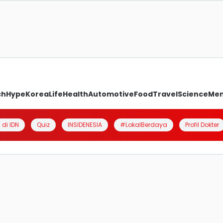
ch
Hype
Korea
Life
Health
Automotive
Food
Travel
Science
Me
 di IDN
Quiz
INSIDENESIA
#LokalBerdaya
Profil Dokter