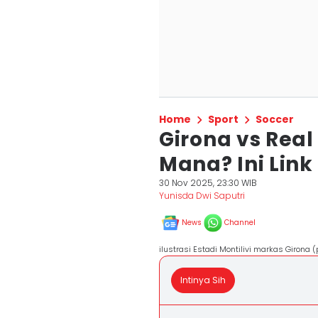
Home
Sport
Soccer
Girona vs Real
Mana? Ini Lin
30 Nov 2025, 23:30 WIB
Yunisda Dwi Saputri
News
Channel
ilustrasi Estadi Montilivi markas Girona
Intinya Sih