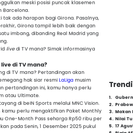
unggulkan meski posisi puncak klasemen
h Barcelona.
ti tak ada harapan bagi Girona. Pasalnya,
akhir, Girona tampil lebih baik dengan
atu imbang, dibanding Real Madrid yang
ng.
rid
live
di TV mana? Simak informasinya
d live di TV mana?
ang di TV mana? Pertandingan akan
 pemegang hak siar resmi
LaLiga
musim
Trendi
n pertandingan ini, kamu hanya perlu
m atau Ultimate.
1
.
Gubern
tayang di beIN Sports melalui MNC Vision.
2
.
Prabow
i, kamu perlu mengaktifkan Paket Monthly
3
.
Makan B
au One-Month Pass seharga Rp50 ribu per
4
.
Nilai T
sikan pada Senin, 1 Desember 2025 pukul
5
.
17 Agus