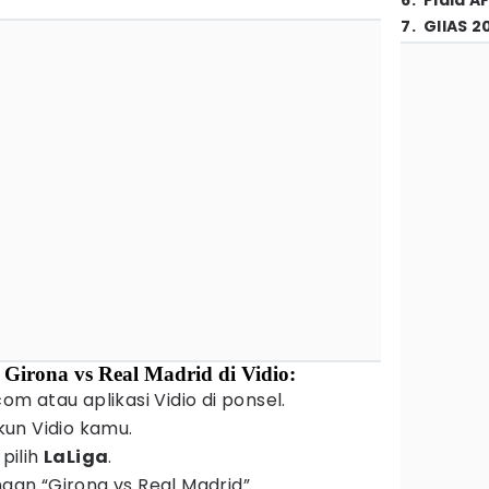
6
.
Piala A
7
.
GIIAS 2
 Girona vs Real Madrid di Vidio:
com atau aplikasi Vidio di ponsel.
un Vidio kamu.
u pilih
LaLiga
.
ngan “Girona vs Real Madrid”