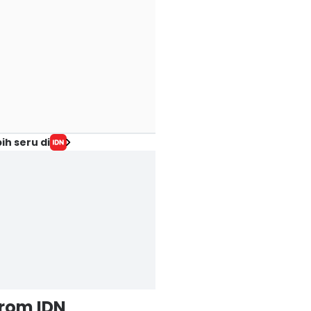
ih seru di
from IDN