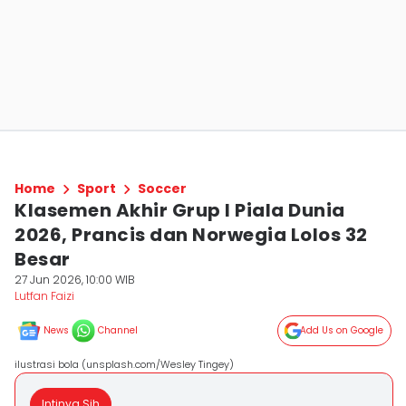
Home
Sport
Soccer
Klasemen Akhir Grup I Piala Dunia
2026, Prancis dan Norwegia Lolos 32
Besar
27 Jun 2026, 10:00 WIB
Lutfan Faizi
News
Channel
Add Us on Google
ilustrasi bola (unsplash.com/Wesley Tingey)
Intinya Sih