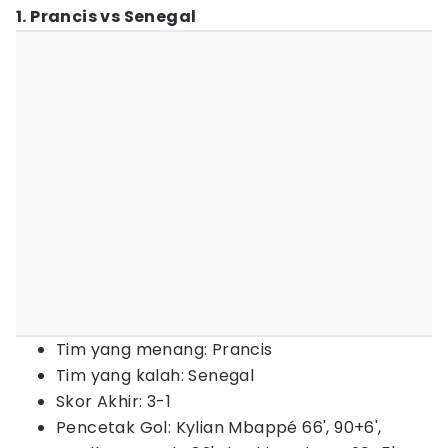
1. Prancis vs Senegal
Tim yang menang: Prancis
Tim yang kalah: Senegal
Skor Akhir: 3-1
Pencetak Gol: Kylian Mbappé 66', 90+6',