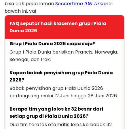
bisa cek pada laman
Soccertime
IDN Times
di
bawah ini, ya!
FAQ seputar hasil klasemen grup I Piala
Dunia 2026
Grup I Piala Dunia 2026 siapa saja?
Grup I Piala Dunia berisikan Prancis, Norwegia, 
Senegal, dan Irak.
Kapan babak penyisihan grup Piala Dunia 
2026?
Babak penyisihan grup Piala Dunia 2026 
berlangsung mulai 12 Juni hingga 28 Juni 2026.
Berapa tim yang lolos ke 32 besar dari 
setiap grup di Piala Dunia 2026?
Dua tim teratas otomatis lolos ke babak 32 