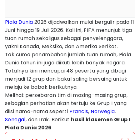
Piala Dunia
2026 dijadwalkan mulai bergulir pada 11
Juni hingga 19 Juli 2026. Kali ini, FIFA menunjuk tiga
tuan rumah sekaligus sebagai penyelenggara,
yakni Kanada, Meksiko, dan Amerika Serikat.
Tak cuma penambahan jumlah tuan rumah, Piala
Dunia tahun ini juga diikuti lebih banyak negara.
Totalnya kini mencapai 48 peserta yang dibagi
menjadi 12 grup dan bakal saling bersaing untuk
melaju ke babak berikutnya.
Melihat persebaran tim di masing-masing grup,
sebagian perhatian akan tertuju ke Grup I yang
diisi nama-nama seperti
Prancis
,
Norwegia
,
Senegal
, dan Irak. Berikut
hasil klasemen Grup I
Piala Dunia 2026
.