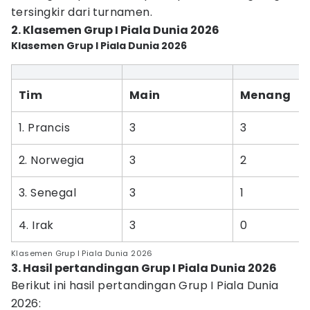
tersingkir dari turnamen.
2. Klasemen Grup I Piala Dunia 2026
Klasemen Grup I Piala Dunia 2026
Tim
Main
Menang
1. Prancis
3
3
2. Norwegia
3
2
3. Senegal
3
1
4. Irak
3
0
Klasemen Grup I Piala Dunia 2026
3. Hasil pertandingan Grup I Piala Dunia 2026
Berikut ini hasil pertandingan Grup I Piala Dunia
2026: