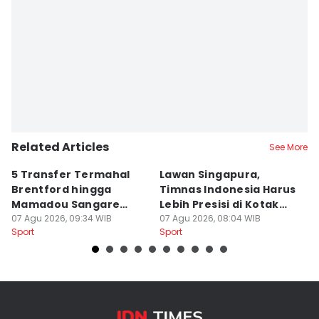
Editor
Eddy Rusmanto
Related Articles
See More
5 Transfer Termahal
Lawan Singapura,
D
Brentford hingga
Timnas Indonesia Harus
T
Mamadou Sangare
Lebih Presisi di Kotak
H
Pecahkan Rekor
07 Agu 2026, 09:34 WIB
Penalti
07 Agu 2026, 08:04 WIB
S
07
Sport
Sport
Sp