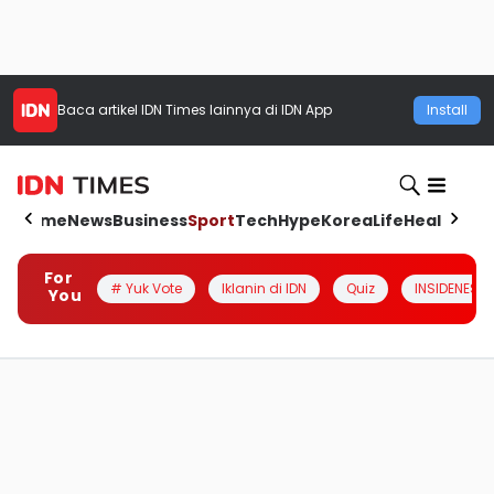
Baca artikel
IDN Times
lainnya di IDN App
Install
Home
News
Business
Sport
Tech
Hype
Korea
Life
Health
Aut
For
# Yuk Vote
Iklanin di IDN
Quiz
INSIDENESIA
You