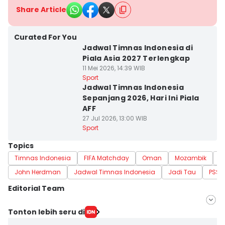
Share Article
Curated For You
Jadwal Timnas Indonesia di
Piala Asia 2027 Terlengkap
11 Mei 2026, 14:39 WIB
Sport
Jadwal Timnas Indonesia
Sepanjang 2026, Hari Ini Piala
AFF
27 Jul 2026, 13:00 WIB
Sport
Topics
Timnas Indonesia
FIFA Matchday
Oman
Mozambik
S
John Herdman
Jadwal Timnas Indonesia
Jadi Tau
PSSI
Editorial Team
Editor
Tonton lebih seru di
Lea Lyliana