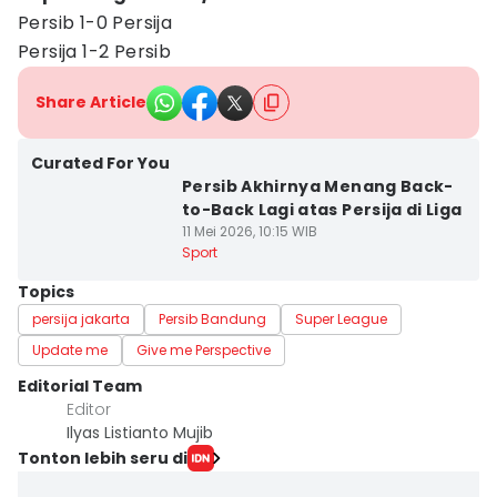
Persib 1-0 Persija
Persija 1-2 Persib
Share Article
Curated For You
Persib Akhirnya Menang Back-
to-Back Lagi atas Persija di Liga
11 Mei 2026, 10:15 WIB
Sport
Topics
persija jakarta
Persib Bandung
Super League
Update me
Give me Perspective
Editorial Team
Editor
Ilyas Listianto Mujib
Tonton lebih seru di