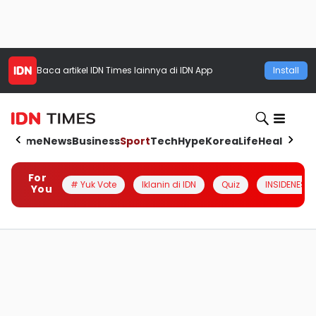
Baca artikel
IDN Times
lainnya di IDN App
Install
Home
News
Business
Sport
Tech
Hype
Korea
Life
Health
Aut
For
# Yuk Vote
Iklanin di IDN
Quiz
INSIDENESIA
You