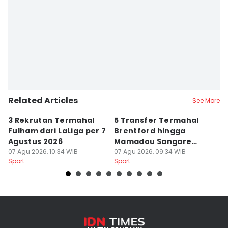
Related Articles
See More
3 Rekrutan Termahal
5 Transfer Termahal
L
Fulham dari LaLiga per 7
Brentford hingga
T
Agustus 2026
Mamadou Sangare
Le
07 Agu 2026, 10:34 WIB
Pecahkan Rekor
07 Agu 2026, 09:34 WIB
P
07
Sport
Sport
Sp