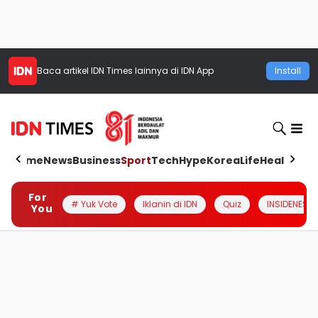
Baca artikel
IDN Times
lainnya di IDN App
Install
Home
News
Business
Sport
Tech
Hype
Korea
Life
Health
Aut
For
# Yuk Vote
Iklanin di IDN
Quiz
INSIDENESIA
You