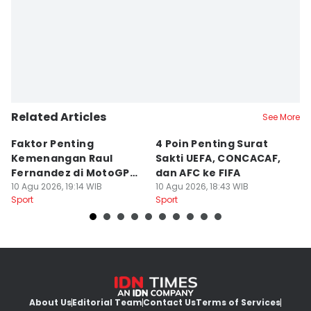
Related Articles
See More
Faktor Penting
4 Poin Penting Surat
4
Kemenangan Raul
Sakti UEFA, CONCACAF,
G
Fernandez di MotoGP
dan AFC ke FIFA
P
Inggris 2026
10 Agu 2026, 19:14 WIB
10 Agu 2026, 18:43 WIB
2
10
Sport
Sport
Sp
About Us
Editorial Team
Contact Us
Terms of Services