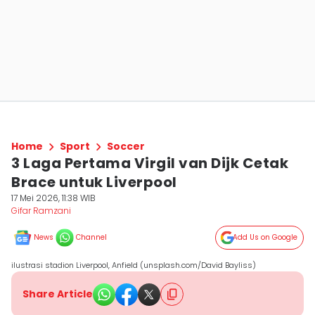
Home
Sport
Soccer
3 Laga Pertama Virgil van Dijk Cetak
Brace untuk Liverpool
17 Mei 2026, 11:38 WIB
Gifar Ramzani
News
Channel
Add Us on Google
ilustrasi stadion Liverpool, Anfield (unsplash.com/David Bayliss)
Share Article