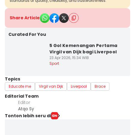
standards of quality, credibility, and trustworthiness.
Share Article
Curated For You
5 Gol Kemenangan Pertama
Virgil van Dijk bagi Liverpool
23 Apr 2026, 15:34 WIB
Sport
Topics
Educate me
Virgil van Dijk
Liverpool
Brace
Editorial Team
Editor
Atqo Sy
Tonton lebih seru di