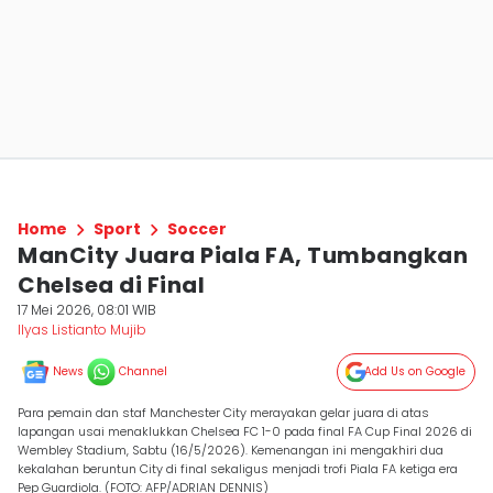
Home
Sport
Soccer
ManCity Juara Piala FA, Tumbangkan
Chelsea di Final
17 Mei 2026, 08:01 WIB
Ilyas Listianto Mujib
News
Channel
Add Us on Google
Para pemain dan staf Manchester City merayakan gelar juara di atas
lapangan usai menaklukkan Chelsea FC 1-0 pada final FA Cup Final 2026 di
Wembley Stadium, Sabtu (16/5/2026). Kemenangan ini mengakhiri dua
kekalahan beruntun City di final sekaligus menjadi trofi Piala FA ketiga era
Pep Guardiola. (FOTO: AFP/ADRIAN DENNIS)