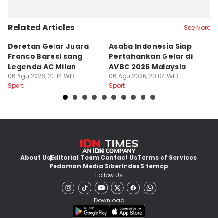
Related Articles
See More
Deretan Gelar Juara
Asaba Indonesia Siap
C
Franco Baresi sang
Pertahankan Gelar di
Bi
Legenda AC Milan
AVBC 2026 Malaysia
M
06 Agu 2026, 20:14 WIB
06 Agu 2026, 20:04 WIB
06
Sport
Sport
Sp
About Us
Editorial Team
Contact Us
Terms of Services
Pedoman Media Siber
Index
Sitemap
Follow Us
Download