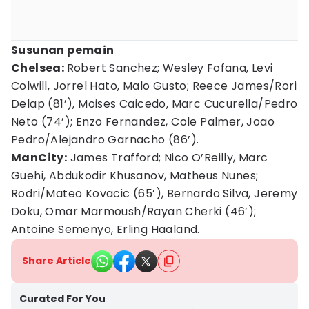
Susunan pemain
Chelsea:
Robert Sanchez; Wesley Fofana, Levi
Colwill, Jorrel Hato, Malo Gusto; Reece James/Rori
Delap (81’), Moises Caicedo, Marc Cucurella/Pedro
Neto (74’); Enzo Fernandez, Cole Palmer, Joao
Pedro/Alejandro Garnacho (86’).
ManCity:
James Trafford; Nico O’Reilly, Marc
Guehi, Abdukodir Khusanov, Matheus Nunes;
Rodri/Mateo Kovacic (65’), Bernardo Silva, Jeremy
Doku, Omar Marmoush/Rayan Cherki (46’);
Antoine Semenyo, Erling Haaland.
Share Article
Curated For You