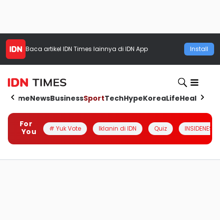
Baca artikel
IDN Times
lainnya di IDN App
Install
Home
News
Business
Sport
Tech
Hype
Korea
Life
Health
Aut
For
# Yuk Vote
Iklanin di IDN
Quiz
INSIDENESIA
You