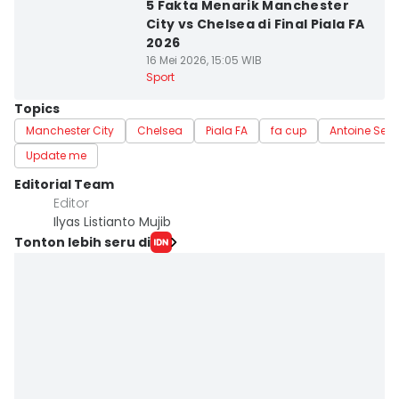
5 Fakta Menarik Manchester
City vs Chelsea di Final Piala FA
2026
16 Mei 2026, 15:05 WIB
Sport
Topics
Manchester City
Chelsea
Piala FA
fa cup
Antoine Se
Update me
Editorial Team
Editor
Ilyas Listianto Mujib
Tonton lebih seru di