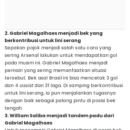
2. Gabriel Magalhaes menjadi bek yang
berkontribusi untuk lini serang
Sepakan pojok menjadi salah satu cara yang
sering Arsenal lakukan untuk mendapatkan gol
pada musim ini. Gabriel Magalhaes menjadi
pemain yang sering memanfaatkan situasi
tersebut. Bek asal Brasil ini bisa mencetak 3 gol
dan 4
assist
dari 31 laga. Di samping berkontribusi
untuk lini serang, ia pun menjalankan tugasnya
dengan baik sebagai palang pintu di posisi bek
tengah.
3. William Saliba menjadi tandem padu dari
Gabriel Magalhaes