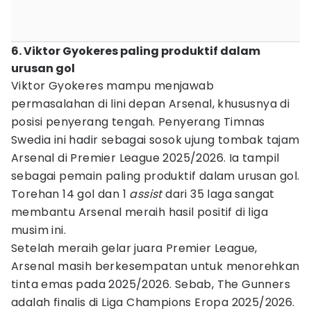
6. Viktor Gyokeres paling produktif dalam
urusan gol
Viktor Gyokeres mampu menjawab
permasalahan di lini depan Arsenal, khususnya di
posisi penyerang tengah. Penyerang Timnas
Swedia ini hadir sebagai sosok ujung tombak tajam
Arsenal di Premier League 2025/2026. Ia tampil
sebagai pemain paling produktif dalam urusan gol.
Torehan 14 gol dan 1
assist
dari 35 laga sangat
membantu Arsenal meraih hasil positif di liga
musim ini.
Setelah meraih gelar juara Premier League,
Arsenal masih berkesempatan untuk menorehkan
tinta emas pada 2025/2026. Sebab, The Gunners
adalah finalis di Liga Champions Eropa 2025/2026.