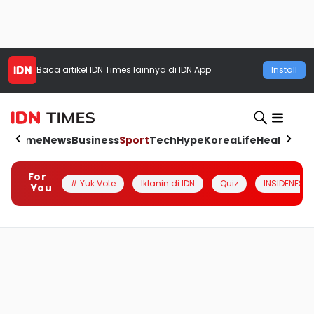
Baca artikel
IDN Times
lainnya di IDN App
Install
Home
News
Business
Sport
Tech
Hype
Korea
Life
Health
Aut
For
# Yuk Vote
Iklanin di IDN
Quiz
INSIDENESIA
You