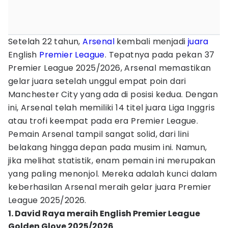
Setelah 22 tahun,
Arsenal
kembali menjadi
juara
English
Premier League
. Tepatnya pada pekan 37
Premier League 2025/2026, Arsenal memastikan
gelar juara setelah unggul empat poin dari
Manchester City yang ada di posisi kedua. Dengan
ini, Arsenal telah memiliki 14 titel juara Liga Inggris
atau trofi keempat pada era Premier League.
Pemain Arsenal tampil sangat solid, dari lini
belakang hingga depan pada musim ini. Namun,
jika melihat statistik, enam pemain ini merupakan
yang paling menonjol. Mereka adalah kunci dalam
keberhasilan Arsenal meraih gelar juara Premier
League 2025/2026.
1. David Raya meraih English Premier League
Golden Glove 2025/2026