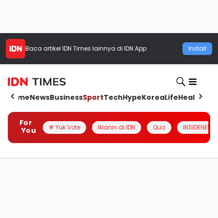
Baca artikel
IDN Times
lainnya di IDN App
Install
Home
News
Business
Sport
Tech
Hype
Korea
Life
Health
Aut
For
# Yuk Vote
Iklanin di IDN
Quiz
INSIDENESIA
You