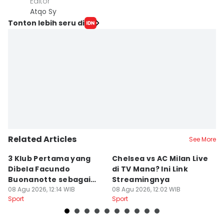
Editor
Atqo Sy
Tonton lebih seru di
Related Articles
See More
3 Klub Pertama yang
Chelsea vs AC Milan Live
3
Dibela Facundo
di TV Mana? Ini Link
D
Buonanotte sebagai
Streamingnya
s
Pinjaman
08 Agu 2026, 12:14 WIB
08 Agu 2026, 12:02 WIB
M
08
Sport
Sport
Sp