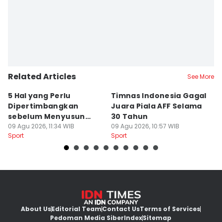
Related Articles
See More
5 Hal yang Perlu
Timnas Indonesia Gagal
7
Dipertimbangkan
Juara Piala AFF Selama
P
sebelum Menyusun
30 Tahun
S
Program Gym
09 Agu 2026, 11:34 WIB
09 Agu 2026, 10:57 WIB
09
Sport
Sport
Sp
About Us
Editorial Team
Contact Us
Terms of Services
Pedoman Media Siber
Index
Sitemap