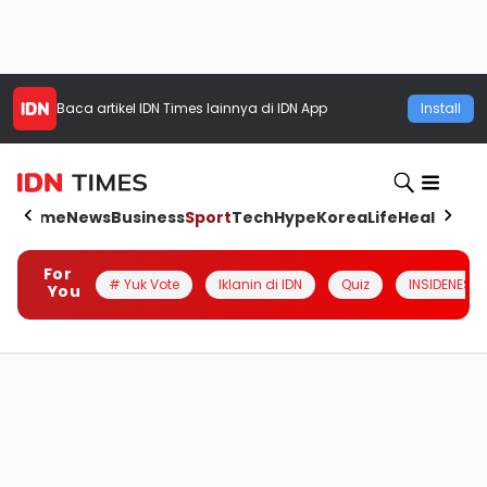
Baca artikel
IDN Times
lainnya di IDN App
Install
Home
News
Business
Sport
Tech
Hype
Korea
Life
Health
Aut
For
# Yuk Vote
Iklanin di IDN
Quiz
INSIDENESIA
You