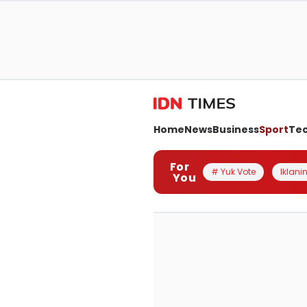
Home
News
Business
Sport
Te
For
# Yuk Vote
Iklanin
You