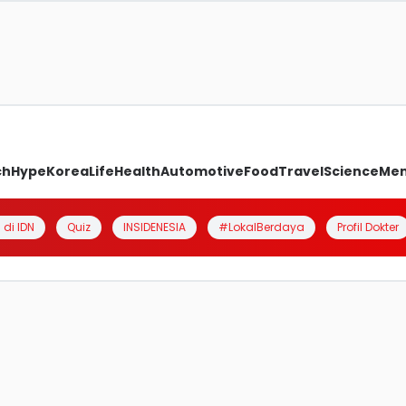
ch
Hype
Korea
Life
Health
Automotive
Food
Travel
Science
Me
 di IDN
Quiz
INSIDENESIA
#LokalBerdaya
Profil Dokter