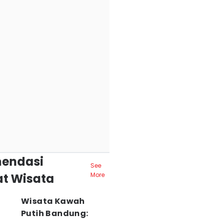
endasi
See
t Wisata
More
Wisata Kawah
Putih Bandung: