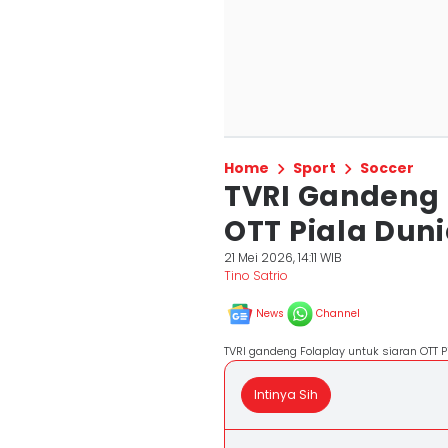
Home
Sport
Soccer
TVRI Gandeng 
OTT Piala Duni
21 Mei 2026, 14:11 WIB
Tino Satrio
News
Channel
TVRI gandeng Folaplay untuk siaran OTT Pi
Intinya Sih