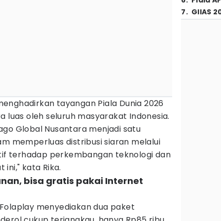
6
.
Piala A
7
.
GIIAS 2
menghadirkan tayangan Piala Dunia 2026
a luas oleh seluruh masyarakat Indonesia.
ago Global Nusantara menjadi satu
am memperluas distribusi siaran melalui
ptif terhadap perkembangan teknologi dan
ni," kata Rika.
nan, bisa gratis pakai Internet
 Folaplay menyediakan dua paket
derol cukup terjangkau, hanya Rp85 ribu