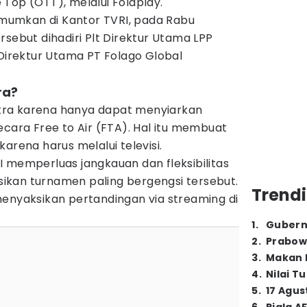
Top (OTT), melalui Folaplay.
iumumkan di Kantor TVRI, pada Rabu
rsebut dihadiri Plt Direktur Utama LPP
 Direktur Utama PT Folago Global
ra?
ra karena hanya dapat menyiarkan
ecara Free to Air (FTA). Hal itu membuat
arena harus melalui televisi.
 memperluas jangkauan dan fleksibilitas
kan turnamen paling bergengsi tersebut.
Trendi
menyaksikan pertandingan via streaming di
1
.
Gubern
2
.
Prabow
3
.
Makan B
4
.
Nilai T
5
.
17 Agus