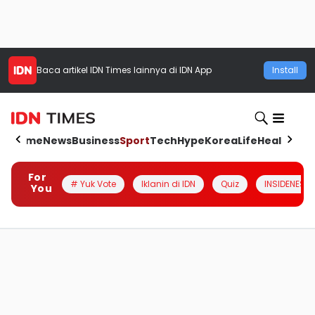
Baca artikel
IDN Times
lainnya di IDN App
Install
Home
News
Business
Sport
Tech
Hype
Korea
Life
Health
Aut
For
# Yuk Vote
Iklanin di IDN
Quiz
INSIDENESIA
You