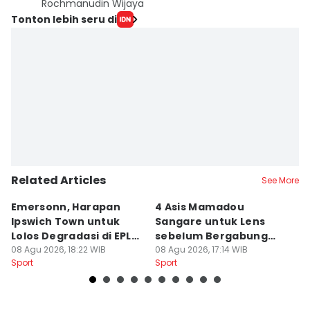
Rochmanudin Wijaya
Tonton lebih seru di
Related Articles
See More
Emersonn, Harapan
4 Asis Mamadou
A
Ipswich Town untuk
Sangare untuk Lens
B
Lolos Degradasi di EPL
sebelum Bergabung
P
2026/2027
08 Agu 2026, 18:22 WIB
dengan Brentford
08 Agu 2026, 17:14 WIB
08
Sport
Sport
Sp