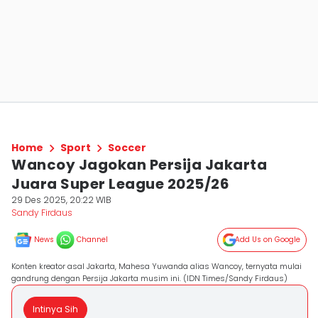
Home
Sport
Soccer
Wancoy Jagokan Persija Jakarta
Juara Super League 2025/26
29 Des 2025, 20:22 WIB
Sandy Firdaus
News
Channel
Add Us on Google
Konten kreator asal Jakarta, Mahesa Yuwanda alias Wancoy, ternyata mulai
gandrung dengan Persija Jakarta musim ini. (IDN Times/Sandy Firdaus)
Intinya Sih