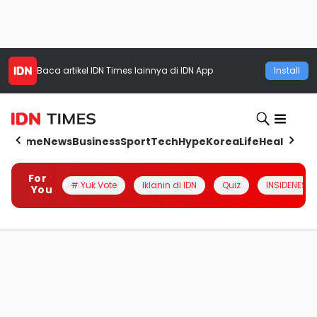
Baca artikel
IDN Times
lainnya di IDN App
Install
Home
News
Business
Sport
Tech
Hype
Korea
Life
Health
Aut
For
# Yuk Vote
Iklanin di IDN
Quiz
INSIDENESIA
You