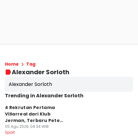
Home
Tag
Alexander Sorloth
Alexander Sorloth
Trending in Alexander Sorloth
4 Rekrutan Pertama
Villarreal dari Klub
Jerman, Terbaru Peter
Gulacsi
05 Agu 2026, 04:34 WIB
Sport