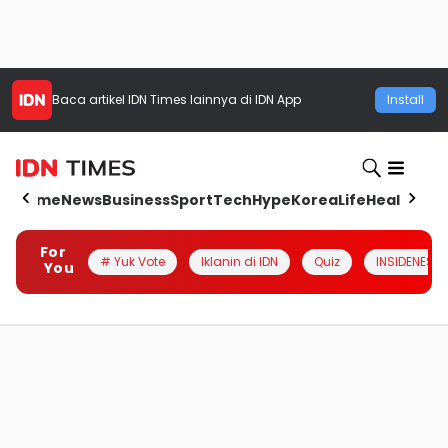
Baca artikel
IDN Times
lainnya di IDN App
Install
Home
News
Business
Sport
Tech
Hype
Korea
Life
Health
Aut
For
# Yuk Vote
Iklanin di IDN
Quiz
INSIDENESIA
You