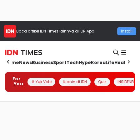
Baca artikel
IDN Times
lainnya di IDN App
Install
Home
News
Business
Sport
Tech
Hype
Korea
Life
Health
Aut
For
# Yuk Vote
Iklanin di IDN
Quiz
INSIDENESIA
You