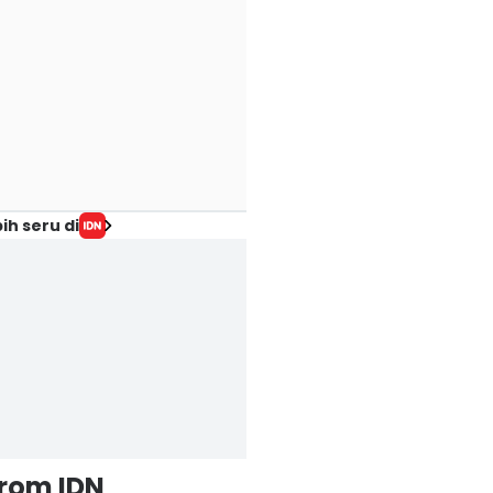
ih seru di
from IDN