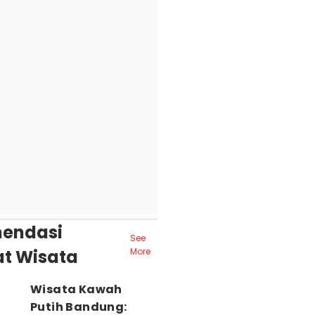
endasi
See
t Wisata
More
Wisata Kawah
Putih Bandung: