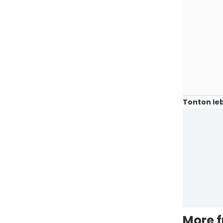
Tonton leb
More 