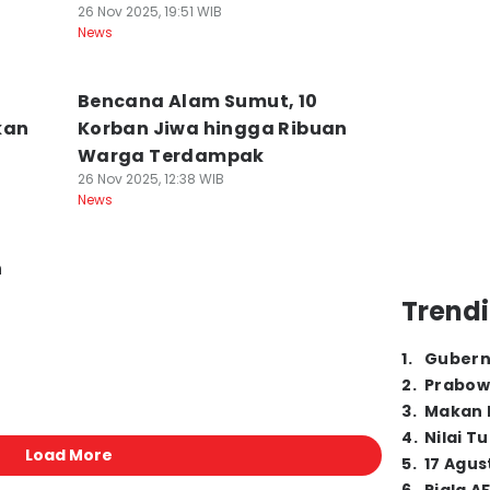
26 Nov 2025, 19:51 WIB
News
Bencana Alam Sumut, 10
kan
Korban Jiwa hingga Ribuan
Warga Terdampak
26 Nov 2025, 12:38 WIB
News
n
Trendi
1
.
Gubern
2
.
Prabow
3
.
Makan B
4
.
Nilai T
Load More
5
.
17 Agus