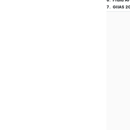
6
.
Piala A
7
.
GIIAS 2