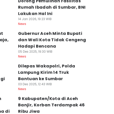
Dorong Pemulihan Fasilitas
Rumah Ibadah di Sumbar, BNI
Lakukan Hal Ini
14 Jan 2026, 19:23 WIB
News
at
Gubernur Aceh Minta Bupati
aja,
dan Wali Kota Tidak Cengeng
Hadapi Bencana
05 Des 2025, 19:30 WIB
News
Dilepas Wakapolri, Polda
Lampung Kirim 14 Truk
gi
Bantuan ke Sumbar
03 Des 2025, 12:43 WIB
News
n
9 Kabupaten/Kota di Aceh
Banjir, Korban Terdampak 46
a di
Ribu Jiwa