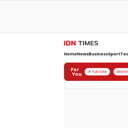
Home
News
Business
Sport
Te
For
# Yuk Vote
Iklanin
You