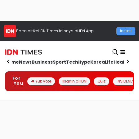
Baca artikel
IDN Times
lainnya di IDN App
Install
Home
News
Business
Sport
Tech
Hype
Korea
Life
Health
Aut
For
# Yuk Vote
Iklanin di IDN
Quiz
INSIDENESIA
You