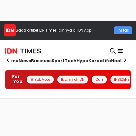
Baca artikel
IDN Times
lainnya di IDN App
Install
Home
News
Business
Sport
Tech
Hype
Korea
Life
Health
Aut
For
# Yuk Vote
Iklanin di IDN
Quiz
INSIDENESIA
You