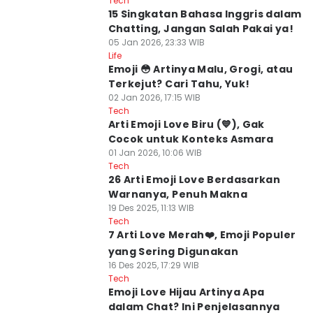
Tech
15 Singkatan Bahasa Inggris dalam
Chatting, Jangan Salah Pakai ya!
05 Jan 2026, 23:33 WIB
Life
Emoji 😳 Artinya Malu, Grogi, atau
Terkejut? Cari Tahu, Yuk!
02 Jan 2026, 17:15 WIB
Tech
Arti Emoji Love Biru (💙), Gak
Cocok untuk Konteks Asmara
01 Jan 2026, 10:06 WIB
Tech
26 Arti Emoji Love Berdasarkan
Warnanya, Penuh Makna
19 Des 2025, 11:13 WIB
Tech
7 Arti Love Merah❤️, Emoji Populer
yang Sering Digunakan
16 Des 2025, 17:29 WIB
Tech
Emoji Love Hijau Artinya Apa
dalam Chat? Ini Penjelasannya