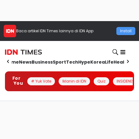
Baca artikel
IDN Times
lainnya di IDN App
Install
Home
News
Business
Sport
Tech
Hype
Korea
Life
Health
Aut
For
# Yuk Vote
Iklanin di IDN
Quiz
INSIDENESIA
You