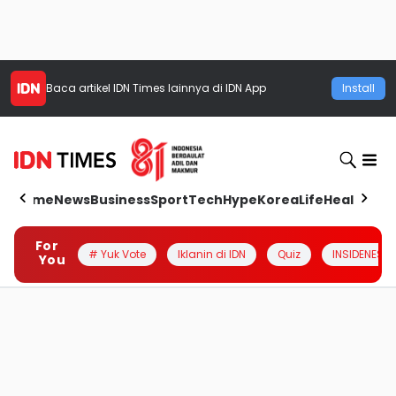
Baca artikel
IDN Times
lainnya di IDN App
Install
Home
News
Business
Sport
Tech
Hype
Korea
Life
Health
Aut
For
# Yuk Vote
Iklanin di IDN
Quiz
INSIDENESIA
You