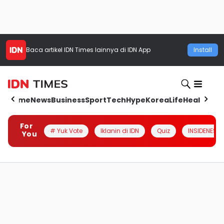
Baca artikel
IDN Times
lainnya di IDN App
Install
Home
News
Business
Sport
Tech
Hype
Korea
Life
Health
Aut
For
# Yuk Vote
Iklanin di IDN
Quiz
INSIDENESIA
You