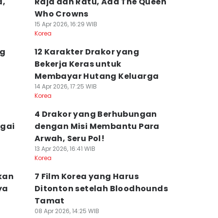
a,
Raja dan Ratu, Ada The Queen
Who Crowns
15 Apr 2026, 16:29 WIB
Korea
ng
12 Karakter Drakor yang
Bekerja Keras untuk
Membayar Hutang Keluarga
14 Apr 2026, 17:25 WIB
Korea
4 Drakor yang Berhubungan
agai
dengan Misi Membantu Para
Arwah, Seru Pol!
13 Apr 2026, 16:41 WIB
Korea
kan
7 Film Korea yang Harus
ya
Ditonton setelah Bloodhounds
Tamat
08 Apr 2026, 14:25 WIB