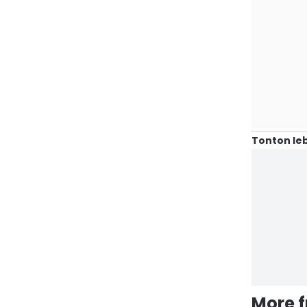
Tonton leb
More 