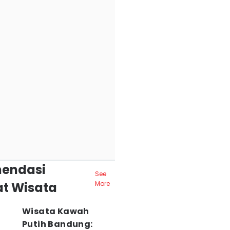
endasi
See
t Wisata
More
Wisata Kawah
Putih Bandung: