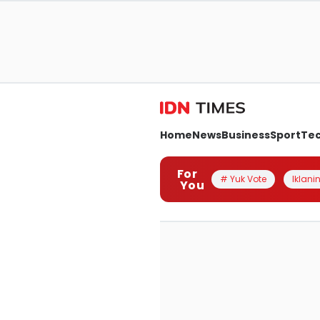
Home
News
Business
Sport
Te
For
# Yuk Vote
Iklanin
You