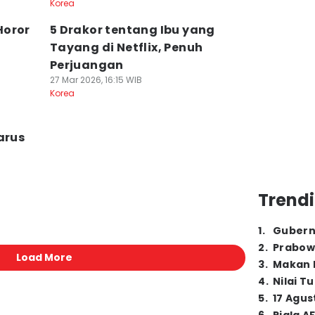
Korea
Horor
5 Drakor tentang Ibu yang
Tayang di Netflix, Penuh
Perjuangan
27 Mar 2026, 16:15 WIB
Korea
arus
Trendi
1
.
Gubern
2
.
Prabow
Load More
3
.
Makan B
4
.
Nilai T
5
.
17 Agus