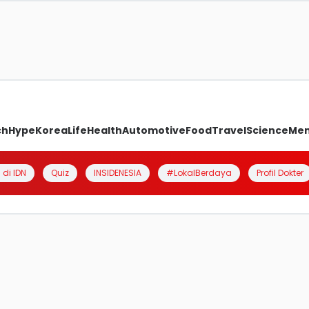
ch
Hype
Korea
Life
Health
Automotive
Food
Travel
Science
Me
 di IDN
Quiz
INSIDENESIA
#LokalBerdaya
Profil Dokter