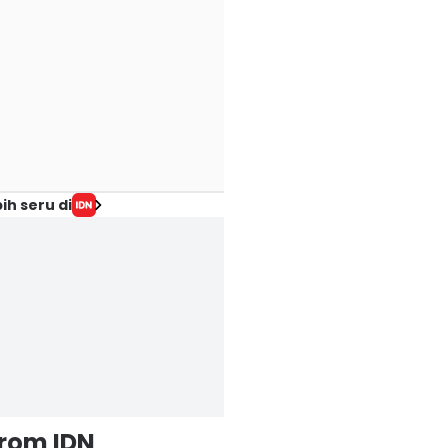
ih seru di
from IDN