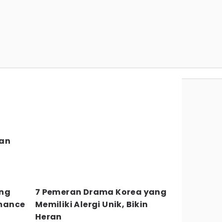
lan
s
ang
7 Pemeran Drama Korea yang
mance
Memiliki Alergi Unik, Bikin
Heran