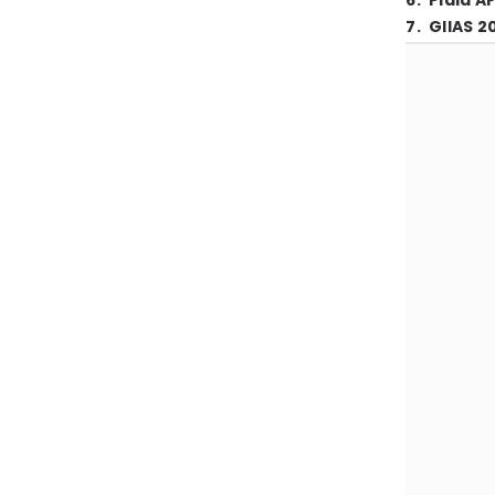
6
.
Piala A
7
.
GIIAS 2