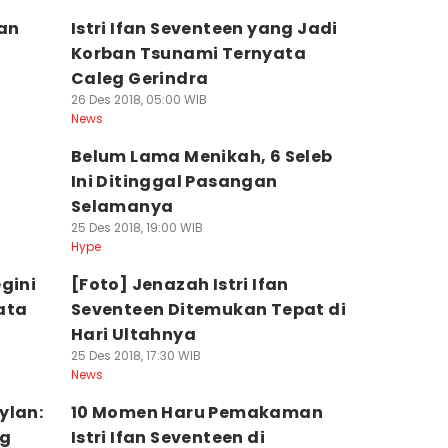
fan
Istri Ifan Seventeen yang Jadi
Korban Tsunami Ternyata
Caleg Gerindra
26 Des 2018, 05:00 WIB
News
Belum Lama Menikah, 6 Seleb
Ini Ditinggal Pasangan
Selamanya
25 Des 2018, 19:00 WIB
Hype
gini
[Foto] Jenazah Istri Ifan
ata
Seventeen Ditemukan Tepat di
Hari Ultahnya
25 Des 2018, 17:30 WIB
News
ylan:
10 Momen Haru Pemakaman
ng
Istri Ifan Seventeen di