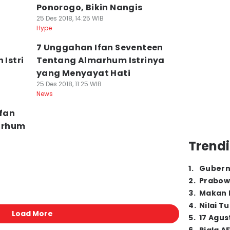
Ponorogo, Bikin Nangis
25 Des 2018, 14:25 WIB
Hype
7 Unggahan Ifan Seventeen
Istri
Tentang Almarhum Istrinya
yang Menyayat Hati
25 Des 2018, 11:25 WIB
News
fan
arhum
Trendi
1
.
Gubern
2
.
Prabow
3
.
Makan B
4
.
Nilai T
Load More
5
.
17 Agus