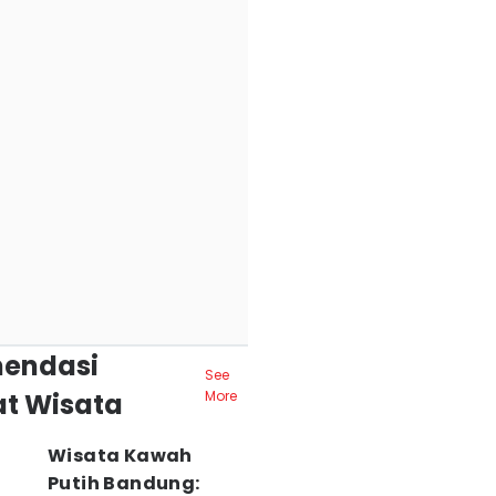
endasi
See
t Wisata
More
Wisata Kawah
Putih Bandung: