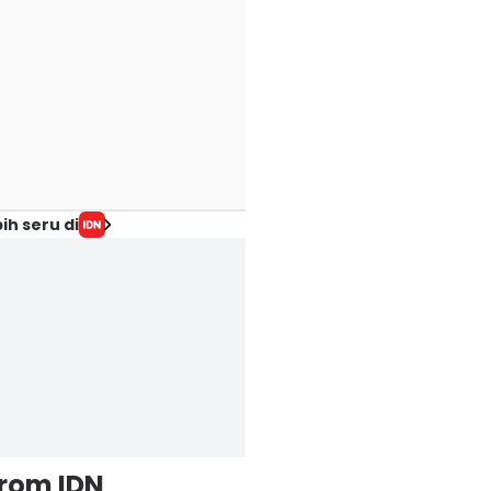
ih seru di
from IDN