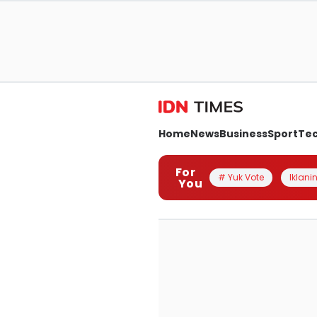
Home
News
Business
Sport
Te
For
# Yuk Vote
Iklanin
You