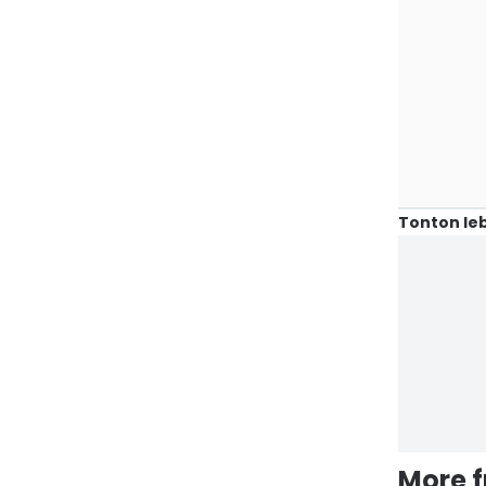
Tonton leb
More 