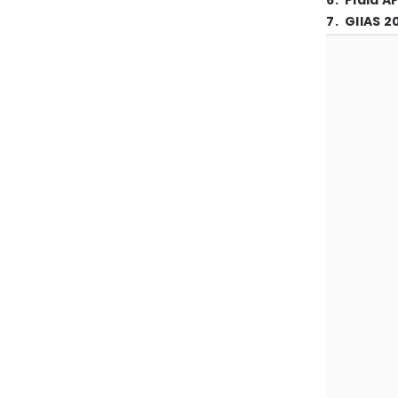
6
.
Piala A
7
.
GIIAS 2