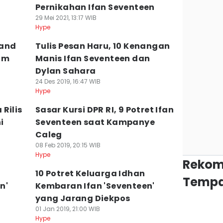
Pernikahan Ifan Seventeen
29 Mei 2021, 13:17 WIB
Hype
Band
Tulis Pesan Haru, 10 Kenangan
ilm
Manis Ifan Seventeen dan
Dylan Sahara
24 Des 2019, 16:47 WIB
Hype
Rilis
Sasar Kursi DPR RI, 9 Potret Ifan
i
Seventeen saat Kampanye
Caleg
08 Feb 2019, 20:15 WIB
Hype
Rekom
10 Potret Keluarga Idhan
Tempa
n'
Kembaran Ifan 'Seventeen'
yang Jarang Diekpos
01 Jan 2019, 21:00 WIB
Hype