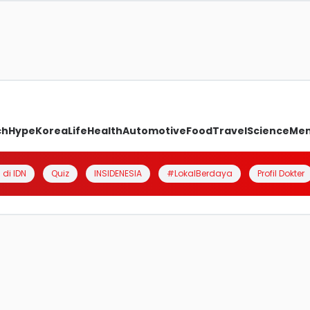
ch
Hype
Korea
Life
Health
Automotive
Food
Travel
Science
Me
 di IDN
Quiz
INSIDENESIA
#LokalBerdaya
Profil Dokter