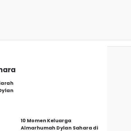
ahara
Ziarah
Dylan
h
10 Momen Keluarga
Almarhumah Dylan Sahara di