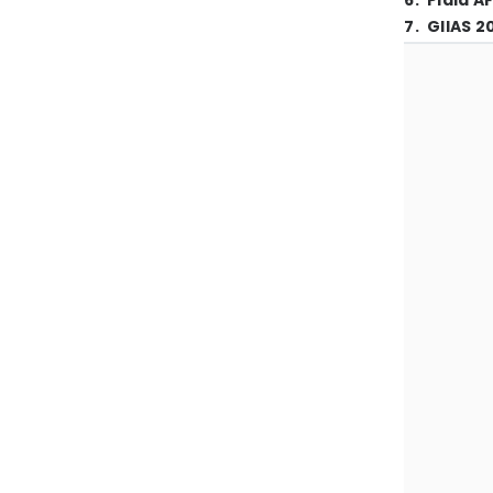
6
.
Piala A
7
.
GIIAS 2