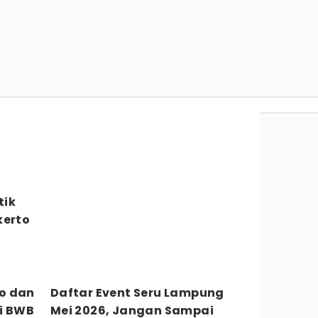
tik
kerto
o dan
Daftar Event Seru Lampung
i BWB
Mei 2026, Jangan Sampai