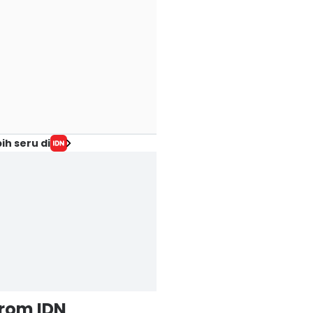
ih seru di
from IDN