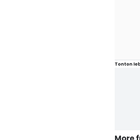
Tonton leb
More 