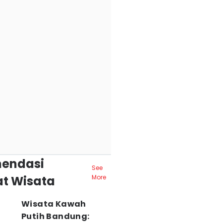
endasi
See
t Wisata
More
Wisata Kawah
Putih Bandung: