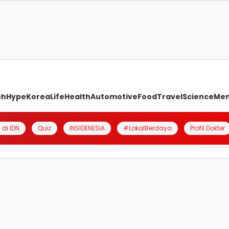
ch
Hype
Korea
Life
Health
Automotive
Food
Travel
Science
Me
 di IDN
Quiz
INSIDENESIA
#LokalBerdaya
Profil Dokter