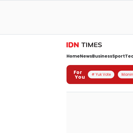
Home
News
Business
Sport
Te
For
# Yuk Vote
Iklanin
You