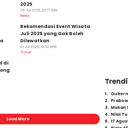
2025
05 Jul 2025, 20:17 WIB
News
Rekomendasi Event Wisata
Juli 2025 yang Gak Boleh
ga
Dilewatkan
01 Jul 2025, 19:30 WIB
Travel
 di
rong
Trendi
1
.
Gubern
2
.
Prabow
3
.
Makan B
4
.
Nilai T
Load More
5
.
17 Agus