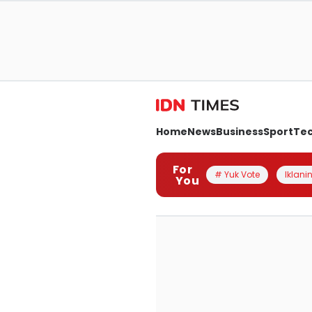
Home
News
Business
Sport
Te
For
# Yuk Vote
Iklanin
You