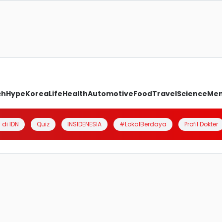
ch
Hype
Korea
Life
Health
Automotive
Food
Travel
Science
Me
 di IDN
Quiz
INSIDENESIA
#LokalBerdaya
Profil Dokter