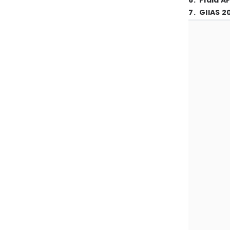
6
.
Piala A
7
.
GIIAS 2