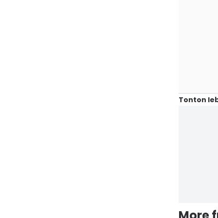
Tonton leb
More 