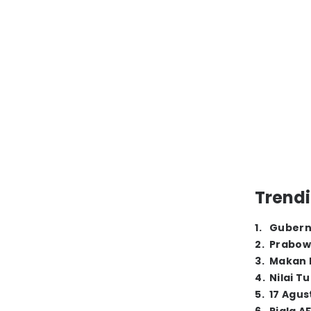
Trendi
1
.
Gubern
2
.
Prabow
3
.
Makan B
4
.
Nilai T
5
.
17 Agus