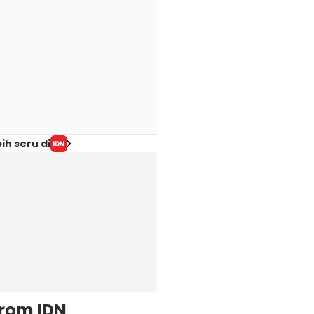
ih seru di
from IDN